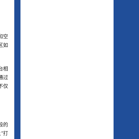
和空
区如
台相
通过
不仅
段的
“打