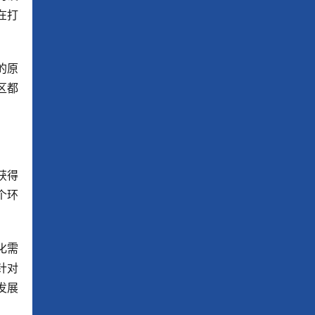
在打
的原
区都
获得
个环
化需
针对
发展