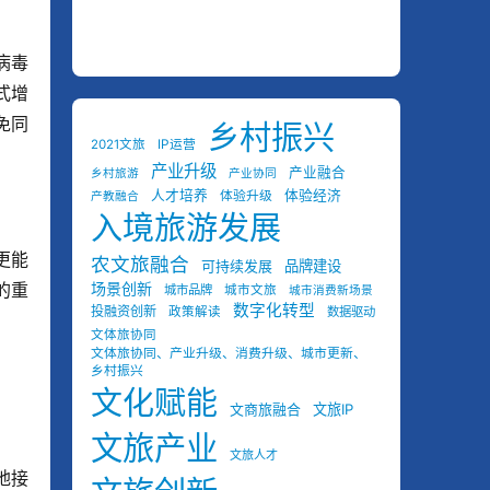
病毒
式增
免同
乡村振兴
2021文旅
IP运营
产业升级
产业融合
乡村旅游
产业协同
人才培养
体验经济
体验升级
产教融合
入境旅游发展
更能
农文旅融合
可持续发展
品牌建设
的重
场景创新
城市品牌
城市文旅
城市消费新场景
数字化转型
投融资创新
政策解读
数据驱动
文体旅协同
文体旅协同、产业升级、消费升级、城市更新、
乡村振兴
文化赋能
文商旅融合
文旅IP
文旅产业
文旅人才
地接