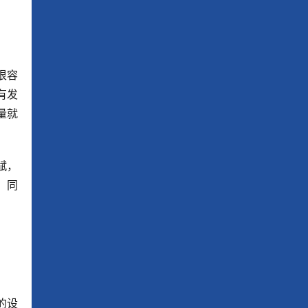
很容
有发
量就
赋，
。同
的设