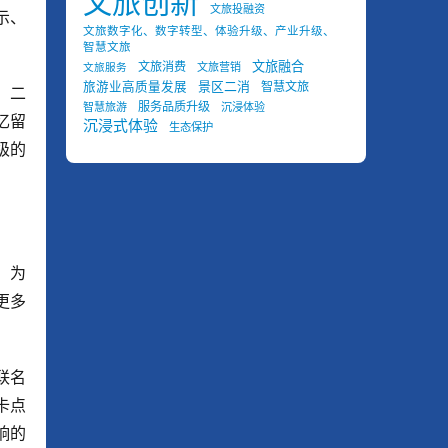
文旅创新
文旅投融资
示、
文旅数字化、数字转型、体验升级、产业升级、
智慧文旅
文旅融合
文旅消费
文旅营销
文旅服务
景区二消
旅游业高质量发展
智慧文旅
；二
服务品质升级
智慧旅游
沉浸体验
忆留
沉浸式体验
生态保护
级的
，为
更多
联名
卡点
响的