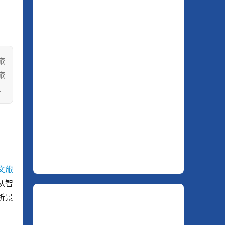
旅
旅
…
文旅
从智
析景