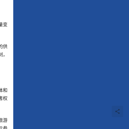
量变
的供
制，
体和
者权
旅游
元参