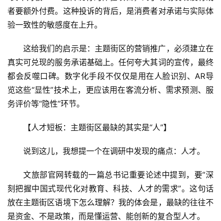
旅
者要额外付费。这种投诉的背后，是消费者对承诺与实际体
验一致性的敏感度在上升。
问
答
这给我们的启示是：主题街区的营销推广，必须建立在
社
真实可兑现的服务承诺基础上。任何夸大其词的宣传，最终
区
都会反噬口碑。数字化手段不仅仅是用在人脸识别、AR导
览这些“显性”技术上，更应该用在客流分析、需求预测、服
务评价等“隐性”环节。
【人才短板：主题街区最缺的其实是“人”】
说到这儿，我想提一个在调研中发现的痛点：人才。
文旅部官网转载的一篇总书记重要论述中提到，要“深
刻把握中国式现代化对教育、科技、人才的需求”。这句话
放在主题街区语境下怎么理解？我的体会是，最缺的往往不
是资金、不是政策，而是懂运营、能创新的复合型人才。