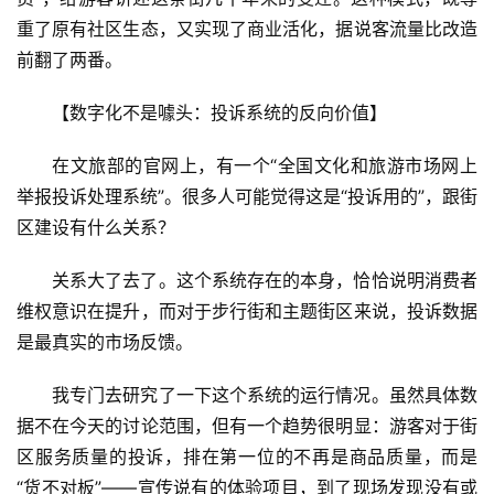
融
重了原有社区生态，又实现了商业活化，据说客流量比改造
合
前翻了两番。
乡
【数字化不是噱头：投诉系统的反向价值】
村
振
在文旅部的官网上，有一个“全国文化和旅游市场网上
兴
举报投诉处理系统”。很多人可能觉得这是“投诉用的”，跟街
区建设有什么关系？
登录
注册
智
慧
关系大了去了。这个系统存在的本身，恰恰说明消费者
旅
维权意识在提升，而对于步行街和主题街区来说，投诉数据
游
是最真实的市场反馈。
A
我专门去研究了一下这个系统的运行情况。虽然具体数
R
据不在今天的讨论范围，但有一个趋势很明显：游客对于街
+
区服务质量的投诉，排在第一位的不再是商品质量，而是
文
“货不对板”——宣传说有的体验项目，到了现场发现没有或