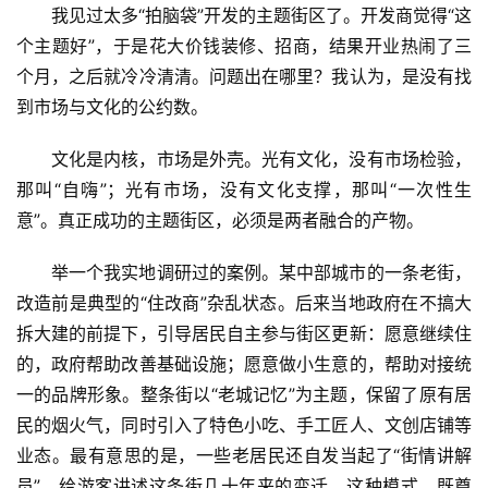
我见过太多“拍脑袋”开发的主题街区了。开发商觉得“这
个主题好”，于是花大价钱装修、招商，结果开业热闹了三
个月，之后就冷冷清清。问题出在哪里？我认为，是没有找
到市场与文化的公约数。
文化是内核，市场是外壳。光有文化，没有市场检验，
那叫“自嗨”；光有市场，没有文化支撑，那叫“一次性生
意”。真正成功的主题街区，必须是两者融合的产物。
首
页
举一个我实地调研过的案例。某中部城市的一条老街，
改造前是典型的“住改商”杂乱状态。后来当地政府在不搞大
景
拆大建的前提下，引导居民自主参与街区更新：愿意继续住
区
的，政府帮助改善基础设施；愿意做小生意的，帮助对接统
二
一的品牌形象。整条街以“老城记忆”为主题，保留了原有居
消
民的烟火气，同时引入了特色小吃、手工匠人、文创店铺等
业态。最有意思的是，一些老居民还自发当起了“街情讲解
文
旅
员”，给游客讲述这条街几十年来的变迁。这种模式，既尊