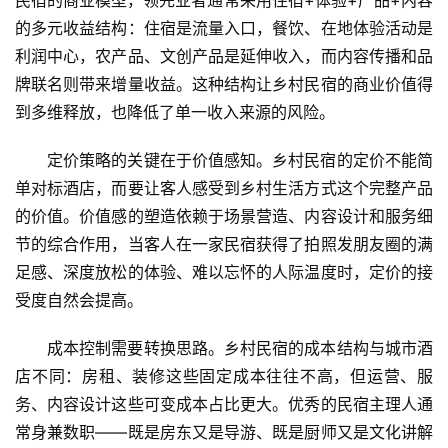
民宿的商业模型，领先业者通常采用住宿+体验+产品+内容
的多元收益结构：住宿是流量入口，餐饮、在地体验活动是
问
答
利润中心，农产品、文创产品是延伸收入，而内容传播和品
社
牌联名则带来增量收益。这种结构让乡村民宿的商业价值得
区
到多维释放，也降低了单一收入来源的风险。
定价策略的关键在于价值感知。乡村民宿的定价不能简
单对标酒店，而要让客人感受到乡村生活方式这个完整产品
的价值。价值感的塑造依赖于场景营造、内容设计和服务细
节的综合作用，当客人在一家民宿获得了拍照发朋友圈的满
足感、深度放松的体验、难以忘怀的人际温度时，定价的接
受度自然会提高。
成本控制需要转换思路。乡村民宿的成本结构与城市酒
店不同：房租、装修这些固定成本往往不高，但运营、服
务、内容设计这些可变成本占比更大。优秀的民宿主理人通
常身兼数职——既是房东又是导游、既是厨师又是文化讲解