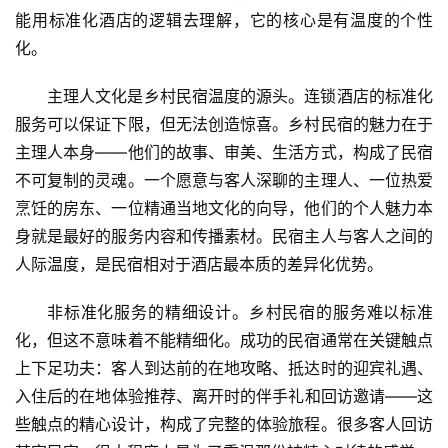
能用标准化酒店的逻辑去理解，它的核心是有温度的个性
化。
主理人文化是乡村民宿温度的源头。连锁酒店的标准化
服务可以保证下限，但无法创造惊喜。乡村民宿的魅力在于
主理人本身——他们的故事、审美、生活方式，构成了民宿
不可复制的灵魂。一个愿意与客人深聊的主理人、一位热爱
首
烹饪的房东、一位精通当地文化的向导，他们的个人魅力本
页
身就是最好的服务内容和传播素材。民宿主人与客人之间的
人际温度，是民宿相对于酒店最本质的差异化优势。
景
区
非标准化服务的精细设计。乡村民宿的服务难以标准
二
消
化，但这不意味着不能精细化。成功的民宿通常在关键触点
上下足功夫：客人到达前的在地攻略、抵达时的迎宾礼遇、
文
入住后的在地体验推荐、离开时的伴手礼和回访邀请——这
旅
些触点的精心设计，构成了完整的体验旅程。很多客人回访
融