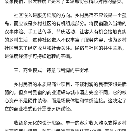
某家民宿，很大程度上是为了重温那份被精心对待的感觉。
合
社区嵌入是服务延展的方向。乡村民宿不应该是一个孤
乡
岛，而应该是乡村社区的有机组成部分。将民宿融入当地的
村
农事体验、手工艺传承、节庆活动，让客人有机会接触真实
振
的乡村生活，这种社区嵌入不仅丰富了服务内容，也为乡村
兴
社区带来了经济收益和社会关注。民宿与社区的共生关系，
登录
注册
是温度经济学可持续运转的基础。
智
慧
三、商业模式：诗意与利润的平衡术
旅
游
乡村民宿的本质是商业项目，不谈利润的民宿梦想是脆
弱的。但乡村民宿的商业逻辑与城市酒店完全不同，它的核
A
心资产不是硬件装修，而是场景体验和情感连接。这决定了
R
它的商业模式设计需要另辟蹊径。
+
文
收益多元化的设计思路。单一的客房收入难以支撑乡村
旅