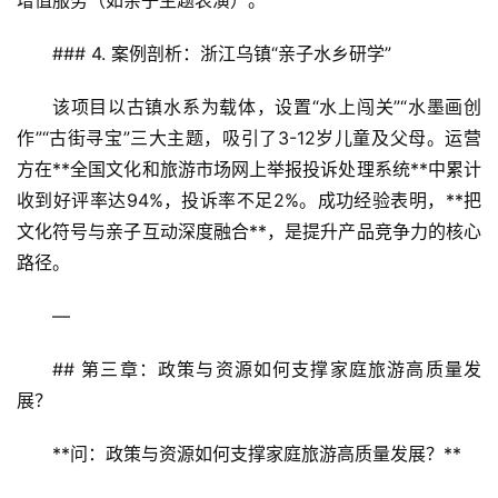
增值服务（如亲子主题表演）。  
合
### 4. 案例剖析：浙江乌镇“亲子水乡研学”  
乡
村
该项目以古镇水系为载体，设置“水上闯关”“水墨画创
振
作”“古街寻宝”三大主题，吸引了3-12岁儿童及父母。运营
兴
方在**全国文化和旅游市场网上举报投诉处理系统**中累计
登录
注册
收到好评率达94%，投诉率不足2%。成功经验表明，**把
智
文化符号与亲子互动深度融合**，是提升产品竞争力的核心
慧
路径。  
旅
游
—
A
## 第三章：政策与资源如何支撑家庭旅游高质量发
R
展？
+
文
**问：政策与资源如何支撑家庭旅游高质量发展？**  
旅