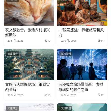
农文旅融合，激活乡村振兴
– “银发旅途：养老旅居新风
新动能
向
20 5 月, 2026
19
22 5 月, 2026
14
文旅融合
文旅策划
文旅节庆燃爆现场：策划实
沉浸式文旅场景创新：虚拟
战全解
与现实的融合之道
30 5 月, 2026
15
14 5 月, 2026
17
文旅策划
文旅策划