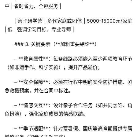
中 | 省时省力、全包服务 |
| 亲子研学营 | 多代家庭或团体 | 5000-15000元/家庭 
| 低 | 强调学习目标、专业导师 |
### 3. 关键要素（**加粗重要结论**）
首
– **教育属性**：每条线路必须嵌入至少两项教育环节
页
（如非遗手作、科学实验），提升产品溢价。  
景
– **安全保障**：必须在行程中明确安全防护措施、紧
区
急救援预案，并在合同中标注。  
二
消
– **情感交互**：设计亲子合作任务（如共同烹饪、角
色扮演），强化家庭成员的情感联结。  
文
旅
– **季节适配**：针对寒暑假、国庆等高峰期提供专属
融