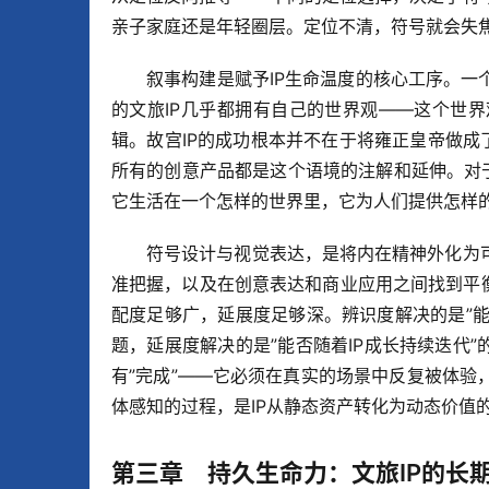
亲子家庭还是年轻圈层。定位不清，符号就会失焦
叙事构建是赋予IP生命温度的核心工序。
的文旅IP几乎都拥有自己的世界观——这个世
辑。故宫IP的成功根本并不在于将雍正皇帝做成
所有的创意产品都是这个语境的注解和延伸。对于
它生活在一个怎样的世界里，它为人们提供怎样的
符号设计与视觉表达，是将内在精神外化为
准把握，以及在创意表达和商业应用之间找到平
配度足够广，延展度足够深。辨识度解决的是”能
题，延展度解决的是”能否随着IP成长持续迭代
有”完成”——它必须在真实的场景中反复被体
体感知的过程，是IP从静态资产转化为动态价值
第三章 持久生命力：文旅IP的长