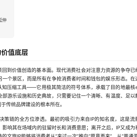
延伸
的价值底层
必须回到价值创造的基本面。现代消费社会对注意力资源的争夺已
另一个景区，而是所有在争抢消费者时间和钱包的娱乐形态。在
的认知压缩工具——它用极其简洁的符号体系，承载了目的地最核
全部游乐设施和历史典故，只需要记住一个清晰、有温度、足以
别于传统品牌建设的根本所在。
费决策链的全方位渗透。最初的吸引力来自IP的知名度，这是流
，影响其在场域内的驻留时长和消费意愿；离开之后，IP又成为
文旅IP能够将消费者从”来过一次”推向”愿意再来”，从”普通游