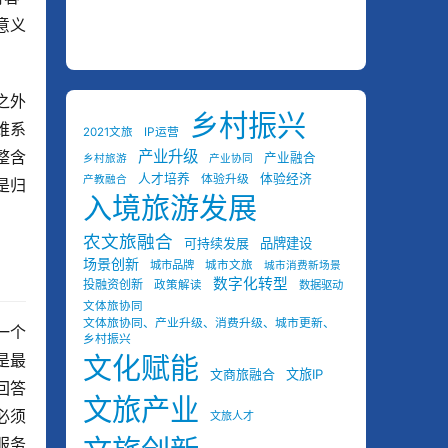
意义
之外
乡村振兴
维系
2021文旅
IP运营
整含
产业升级
产业融合
乡村旅游
产业协同
人才培养
体验经济
体验升级
产教融合
是归
入境旅游发展
农文旅融合
可持续发展
品牌建设
场景创新
城市品牌
城市文旅
城市消费新场景
数字化转型
投融资创新
政策解读
数据驱动
文体旅协同
文体旅协同、产业升级、消费升级、城市更新、
一个
乡村振兴
是最
文化赋能
文商旅融合
文旅IP
回答
文旅产业
必须
文旅人才
服务