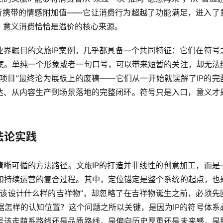
P所携带的情感附加值——它让消费行为超越了功能满足，进入了
，意义消费恰恰是溢价的核心来源。
业界瞩目的文旅IP案例，几乎都具备一个共同特征：它们在符号
案。单纯一个形象或者一句口号，可以带来短暂的关注，却无法
P项目”最终沦为展板上的废稿——它们从一开始就误解了IP的完
表达、从内容生产到场景落地的完整闭环。符号只是入口，意义才
法论实践
清晰可循的方法路径。文旅IP的打造并非线性的创意加工，而是
和持续运营的复合过程。其中，定位锚定是整个系统的起点，也
应该设计什么样的吉祥物”，却忽略了在吉祥物诞生之前，必须先
据怎样的认知位置？这个问题之所以关键，是因为IP的符号体系
号该走萌系路线还是品质路线，是偏向历史厚重还是未来感，是