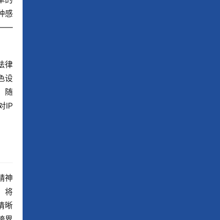
种感
——
法律
色设
，随
IP
精神
，将
清晰
跨界