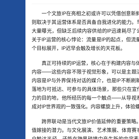
一个文旅IP在亮相之初或许可以凭借创意
则取决于其运营体系是否具备自我进化的能力。
大量曝光，但缺乏后续内容供给的IP迅速耗尽了
关于IP运营的核心悖论：流量是IP的起点，但
个目标展开，IP迟早会触及增长的天花板。
真正可持续的IP运营，核心在于构建内容
内容——这些内容不限于视觉形象，可以是主题
内容是IP与外界保持对话的媒介，也是IP不断
落地为可抵达、可参与的具体场景，那些只在宣传
力的目的地，他所经历的每一个触点——从导视
成对IP世界观的一致强化。内容螺旋上升，体验
跨界联动是当代文旅IP价值延伸的重要策略
值嫁接的潜力。与文化展演、艺术策展、体育赛
户触达半径，还能在跨界碰撞中产生新的内容素