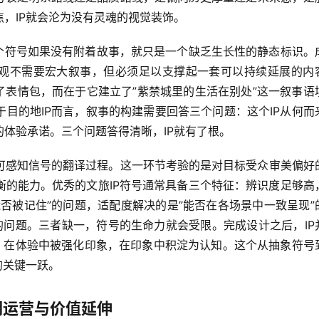
，IP就会沦为没有灵魂的视觉装饰。
一个符号如果没有附着故事，就只是一个缺乏生长性的静态标识。
界观不需要宏大叙事，但必须足以支撑起一套可以持续延展的内
了表情包，而在于它建立了”紫禁城里的生活在别处”这一叙事语
目的地IP而言，叙事的构建需要回答三个问题：这个IP从何而
体验承诺。三个问题答得清晰，IP就有了根。
可感知信号的翻译过程。这一环节考验的是对目标受众审美偏好
衡的能力。优秀的文旅IP符号通常具备三个特征：辨识度足够高
否被记住”的问题，适配度解决的是”能否在各场景中一致呈现”
”的问题。三者缺一，符号的生命力就会受限。完成设计之后，IP
验，在体验中被强化印象，在印象中积淀为认知。这个从抽象符号
的关键一跃。
期运营与价值延伸