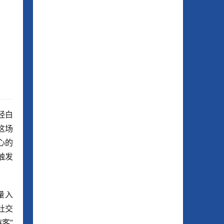
经白
这场
心的
触发
量入
社交
客”