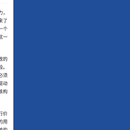
力，
来了
一个
这一
致的
段。
必须
驱动
该构
行价
的用
单的