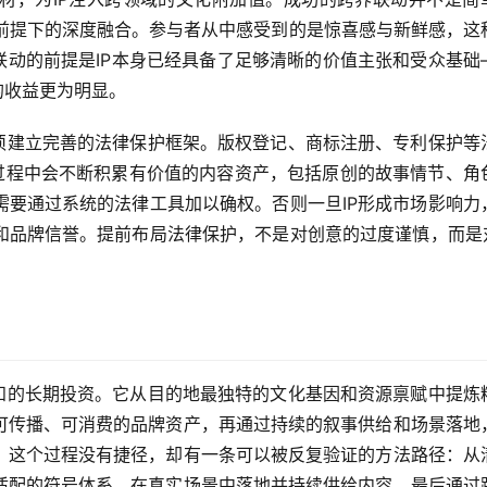
的前提下的深度融合。参与者从中感受到的是惊喜感与新鲜感，这
联动的前提是IP本身已经具备了足够清晰的价值主张和受众基础
的收益更为明显。
必须建立完善的法律保护框架。版权登记、商标注册、专利保护等
长过程中会不断积累有价值的内容资产，包括原创的故事情节、角
需要通过系统的法律工具加以确权。否则一旦IP形成市场影响力
和品牌信誉。提前布局法律保护，不是对创意的过度谨慎，而是对
认知的长期投资。它从目的地最独特的文化基因和资源禀赋中提炼
可传播、可消费的品牌资产，再通过持续的叙事供给和场景落地
。这个过程没有捷径，却有一条可以被反复验证的方法路径：从
适配的符号体系，在真实场景中落地并持续供给内容，最后通过