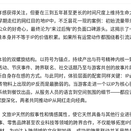
新鲜感获得关注，但要在三到五年甚至更长的时间尺度上维持生命
早期走红的网红目的地IP中，不乏昙花一现的案例：初始流量带
公众的好奇心，最终沦为”来过后悔”的负面口碑源头。这揭示了
流量本身并不等于IP的价值积累。如果所有运营动作都围绕着引流
与体验的双螺旋结构。以符号为锚点，持续产出与符号精神内核一
活动、节庆事件、跨界联名、社交话题乃至与游客共创的故事片
刷新自身存在感的方式。与此同时，体验层面的配套同样关键：IP
物料上出现的IP反而是最脆弱的。当游客走进一个以IP为核心
系统到餐饮出品，从服务人员的语言到空间氛围的细节——都应
螺旋深化，两者共同推动IP从网红走向经典。
。文旅IP天然的叙事性和情感属性，使它天然具备与其他行业进
事、零售品牌甚至农业科技等领域的跨界合作，不仅能够拓宽IP
材，为IP注入跨领域的文化附加值。成功的跨界联动并不是简