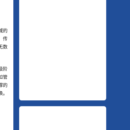
域的
、传
无数
级阶
知管
撑的
唤。