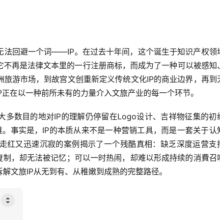
无法回避一个词——IP。在过去十年间，这个诞生于知识产权领
它不再是法律文本里的一行注册商标，而成为了一种可以被感知
洲旅游市场，到故宫文创重新定义传统文化IP的商业边界，再到
P正在以一种前所未有的力量介入文旅产业的每一个环节。
多数目的地对IP的理解仍停留在Logo设计、吉祥物征集的初
升维。事实是，IP的本质从来不是一种营销工具，而是一套关于认
走红又迅速沉寂的案例揭示了一个残酷真相：缺乏深度运营支
被复制，却无法被记忆；可以一时热闹，却难以形成持续的消費召
解文旅IP从无到有、从稚嫩到成熟的完整路径。