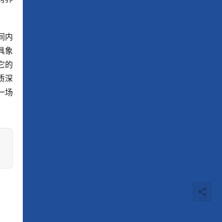
间内
具象
它的
质深
一场