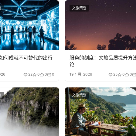
划
文旅策划
如何成就不可替代的出行
服务的刻度：文旅品质提升方
论
026
22
0
0
0
19 4 月, 2026
25
0
0
划
文旅策划