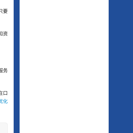
只要
和资
服务
在口
优化