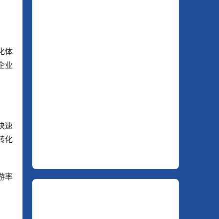
化体
企业
快速
转化
游率