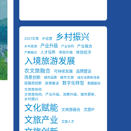
乡村振兴
2021文旅
IP运营
产业升级
产业融合
乡村旅游
产业协同
人才培养
体验经济
体验升级
产教融合
入境旅游发展
农文旅融合
可持续发展
品牌建设
场景创新
城市品牌
城市文旅
城市消费新场景
数字化转型
投融资创新
政策解读
数据驱动
文体旅协同
文体旅协同、产业升级、消费升级、城市更新、
乡村振兴
文化赋能
文商旅融合
文旅IP
文旅产业
文旅人才