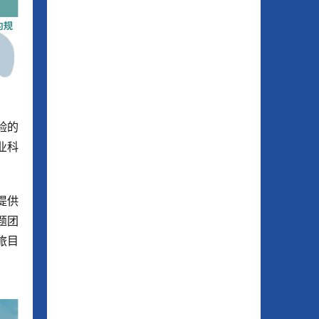
验的
业科
提供
题团
旅目