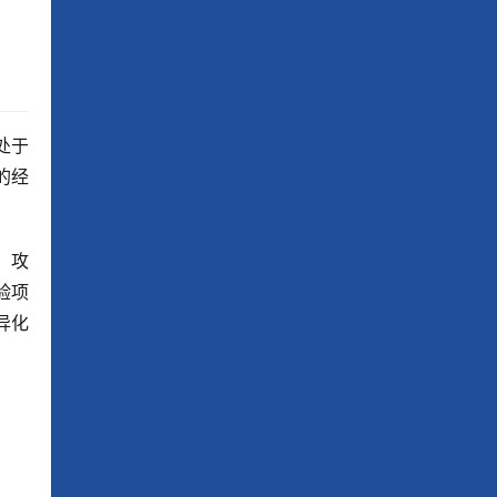
处于
的经
、攻
验项
异化