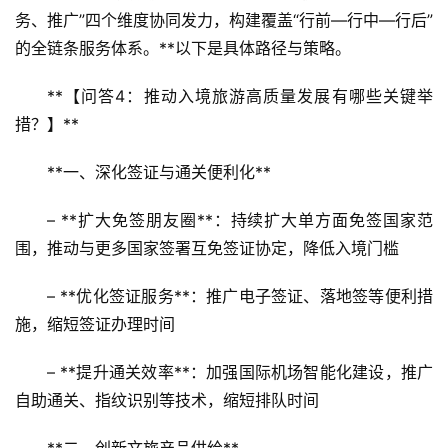
振
务、推广”四个维度协同发力，构建覆盖“行前—行中—行后”
兴
的全链条服务体系。**以下是具体路径与策略。
登录
注册
智
**【问答4：推动入境旅游高质量发展有哪些关键举
慧
措？】**
旅
游
**一、深化签证与通关便利化**
– **扩大免签朋友圈**：持续扩大单方面免签国家范
A
R
围，推动与更多国家签署互免签证协定，降低入境门槛
+
文
– **优化签证服务**：推广电子签证、落地签等便利措
旅
施，缩短签证办理时间
问
– **提升通关效率**：加强国际机场智能化建设，推广
答
自助通关、指纹识别等技术，缩短排队时间
社
区