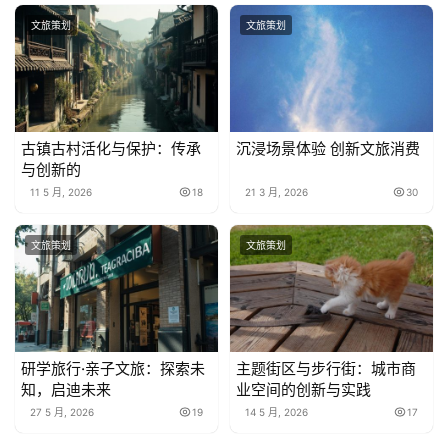
文旅策划
文旅策划
古镇古村活化与保护：传承
沉浸场景体验 创新文旅消费
与创新的
11 5 月, 2026
18
21 3 月, 2026
30
文旅策划
文旅策划
研学旅行·亲子文旅：探索未
主题街区与步行街：城市商
知，启迪未来
业空间的创新与实践
27 5 月, 2026
19
14 5 月, 2026
17