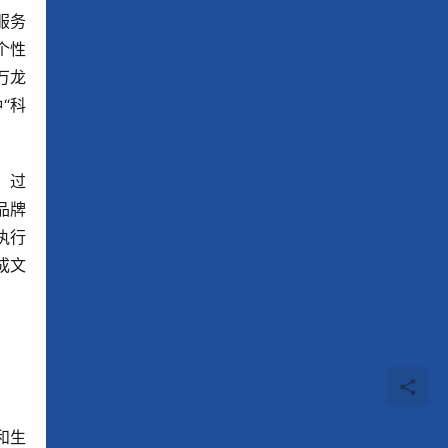
服务
个性
万龙
“科
，过
品牌
执行
成文
和生