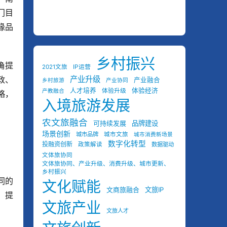
门目
缘品
乡村振兴
确提
2021文旅
IP运营
政、
产业升级
产业融合
乡村旅游
产业协同
人才培养
体验经济
体验升级
产教融合
略，
入境旅游发展
农文旅融合
可持续发展
品牌建设
场景创新
城市品牌
城市文旅
城市消费新场景
数字化转型
投融资创新
政策解读
数据驱动
文体旅协同
文体旅协同、产业升级、消费升级、城市更新、
乡村振兴
同的
文化赋能
文商旅融合
文旅IP
，提
文旅产业
文旅人才