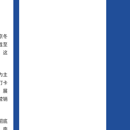
京冬
截至
。这
为主
打卡
、展
营销
彻底
，南