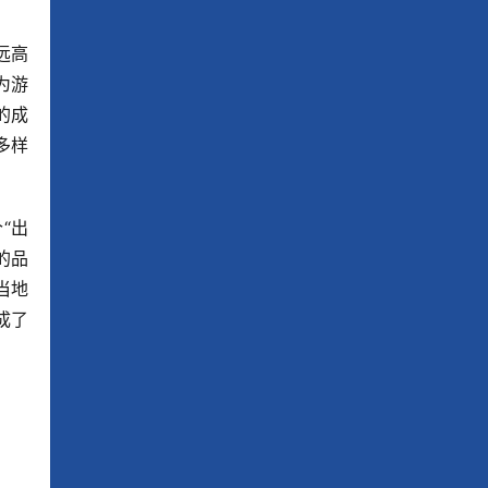
远高
为游
的成
多样
“出
的品
当地
成了