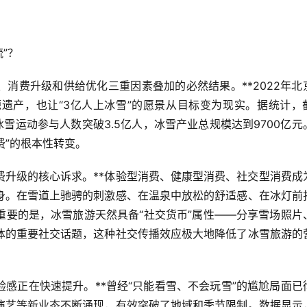
”？
、消费升级和供给优化三重因素叠加的必然结果。**2022年北
遗产，也让“3亿人上冰雪”的愿景从目标变为现实。据统计，
冰雪运动参与人数突破3.5亿人，冰雪产业总规模达到9700亿元
费”的根本性转变。
费升级的核心诉求。**体验型消费、健康型消费、社交型消费成
身。在雪道上驰骋的刺激感、在温泉中放松的舒适感、在冰灯前
重要的是，冰雪旅游天然具备“社交货币”属性——分享雪场照片
体的重要社交话题，这种社交传播效应极大地降低了冰雪旅游的
验感正在快速提升。**曾经“只能看雪、不会玩雪”的尴尬局面已
演艺等新业态不断涌现，有效突破了地域和季节限制。数据显示