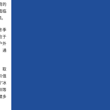
育的
面临
额。
冬季
在于
户外
，通
，取
价值
“冰
训等
建多