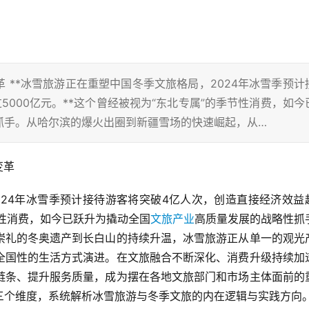
 **冰雪旅游正在重塑中国冬季文旅格局，2024年冰雪季预计
000亿元。**这个曾经被视为“东北专属”的季节性消费，如今
抓手。从哈尔滨的爆火出圈到新疆雪场的快速崛起，从…
变革
024年冰雪季预计接待游客将突破4亿人次，创造直接经济效益
季节性消费，如今已跃升为撬动全国
文旅产业
高质量发展的战略性抓
崇礼的冬奥遗产到长白山的持续升温，冰雪旅游正从单一的观光
全国性的生活方式演进。在文旅融合不断深化、消费升级持续加
链条、提升服务质量，成为摆在各地文旅部门和市场主体面前的
三个维度，系统解析冰雪旅游与冬季文旅的内在逻辑与实践方向