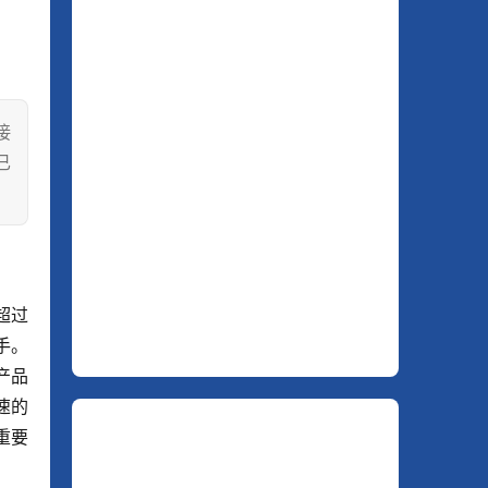
接
已
超过
手。
产品
速的
重要
。