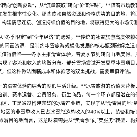
转向“创新驱动”，从“流量获取”转向“价值深耕”。**随着市场教
在发生根本性变化。那些依赖自然资源和价格优势的目的地，将
、构建情感连接、创造持续价值的目的地，将赢得更大的市场份
“冬季限定”到“全年经济”的跨越。**传统的冰雪旅游高度依赖
的闲置资源，是制约冰雪旅游规模化发展的核心瓶颈破解之道
做法值得借鉴——冬季主推滑雪体验，春夏季节则转向山地度假、
实现了客流和收入的均衡分布。部分雪场尝试开发夏季冰雪项目
点，但这种做法面临成本和体验感的双重挑战，需要审慎评估。
一的滑雪体验向综合的度假生活升级。**冰雪旅游的价值天花板
培训、赛事运营、会员服务、衍生商品，每一个环节都是潜在的
区，正是通过构建完整的冰雪产业链，实现了从“滑雪目的地”到
斯地区的非雪季收入已占冰雪旅游总收入的40%以上，装备和培
旅游目的地而言，这意味着需要从“卖雪票”向“卖服务”转型，构