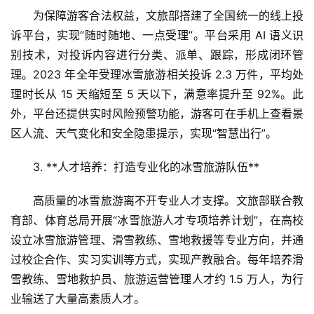
游
为保障游客合法权益，文旅部搭建了全国统一的线上投
诉平台，实现“随时随地、一点受理”。平台采用 AI 语义识
A
别技术，对投诉内容进行分类、派单、跟踪，形成闭环管
R
+
理。2023 年全年受理冰雪旅游相关投诉 2.3 万件，平均处
文
理时长从 15 天缩短至 5 天以下，满意率提升至 92%。此
旅
外，平台还提供实时风险预警功能，游客可在手机上查看景
区人流、天气变化和安全隐患提示，实现“智慧出行”。
问
答
3. **人才培养：打造专业化的冰雪旅游队伍**  
社
区
高质量的冰雪旅游离不开专业人才支撑。文旅部联合教
育部、体育总局开展“冰雪旅游人才专项培养计划”，在高校
设立冰雪旅游管理、滑雪教练、雪地救援等专业方向，并通
过校企合作、实习实训等方式，实现产教融合。每年培养滑
雪教练、雪地救护员、旅游运营管理人才约 1.5 万人，为行
业输送了大量高素质人才。