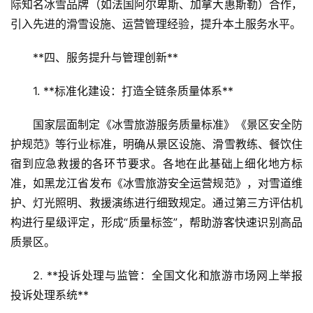
际知名冰雪品牌（如法国阿尔卑斯、加拿大惠斯勒）合作，
区
引入先进的滑雪设施、运营管理经验，提升本土服务水平。
二
消
**四、服务提升与管理创新**  
文
1. **标准化建设：打造全链条质量体系**  
旅
融
国家层面制定《冰雪旅游服务质量标准》《景区安全防
合
护规范》等行业标准，明确从景区设施、滑雪教练、餐饮住
宿到应急救援的各环节要求。各地在此基础上细化地方标
乡
准，如黑龙江省发布《冰雪旅游安全运营规范》，对雪道维
村
护、灯光照明、救援演练进行细致规定。通过第三方评估机
振
构进行星级评定，形成“质量标签”，帮助游客快速识别高品
兴
质景区。
登录
注册
智
2. **投诉处理与监管：全国文化和旅游市场网上举报
慧
投诉处理系统**  
旅