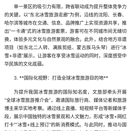
单一景区的吸引力有限，跨省联动成为提升整体竞争力
的关键。以“东北冰雪旅游走廊”为例，沿线的沈阳、长春、
哈尔滨等城市在交通、信息、品牌推广上实现资源共享，推
出“一卡通”式的冰雪旅游套票，游客可在不同城市间无缝切
换，体验多元文化与自然景观的融合。此外，结合地方非遗
项目（如东北二人转、满族剪纸、蒙古族马头琴）进行“冰
雪+非遗”展示，让游客在享受冰雪运动的同时，深度感受中
华民族的文化底蕴。
3. **国际化视野：打造全球冰雪旅游目的地**  
为提升我国冰雪旅游的国际知名度，文旅部牵头开展
“全球冰雪旅游推介会”，邀请国际旅行商、媒体记者和旅游
首
博主来华实地考察。通过线上直播、短视频平台等新媒体手
页
段，展示中国独特的冰雪景观和人文魅力，形成“冰雪+网红
打卡”“冰雪+线上预订”的新消费模式。与此同时，推动与国
景