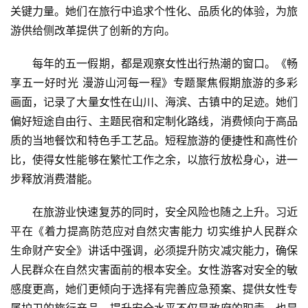
关键力量。她们在旅行中追求个性化、品质化的体验，为旅
游供给侧改革提供了创新的方向。
每年的五一假期，都是观察女性出行热潮的窗口。《畅
首
页
享五一好时光 漫游山河每一程》专题聚焦假期旅游的多彩
画面，记录了大量女性在山川、海滨、古镇中的足迹。她们
景
偏好短途自由行、主题民宿和定制化路线，消费倾向于高品
区
质的当地餐饮和特色手工艺品。短程旅游的便捷性和高性价
二
比，使得女性能够在繁忙工作之余，以旅行放松身心，进一
消
步释放消费潜能。
文
在旅游业快速复苏的同时，安全风险也随之上升。习近
旅
平在《着力提高防范应对自然灾害能力 切实维护人民群众
融
生命财产安全》讲话中强调，必须提升防灾减灾能力，确保
合
人民群众在自然灾害面前的根本安全。女性游客对安全的敏
感度更高，她们更倾向于选择有完善应急预案、提供女性专
乡