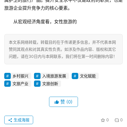
属护卫的旅行产品。提升安全水平不仅是政府的职责，也是
村
旅游企业提升竞争力的核心要素。
振
兴
从宏观经济角度看，女性旅游的
登录
注册
智
慧
本文系网络转载，转载目的在于传递更多信息，并不代表本网
旅
赞同其观点和对其真实性负责。如涉及作品内容、版权和其它
游
问题，请在30日内与本网联系，我们将在第一时间删除内容！
A
R
乡村振兴
入境旅游发展
文化赋能
+
文旅产业
文旅创新
文
旅
赞
(0)
问
答
生成海报
0
0
社