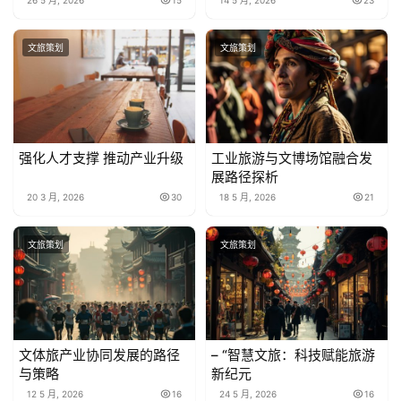
26 5 月, 2026
15
14 5 月, 2026
23
文旅策划
文旅策划
强化人才支撑 推动产业升级
工业旅游与文博场馆融合发
展路径探析
20 3 月, 2026
30
18 5 月, 2026
21
文旅策划
文旅策划
文体旅产业协同发展的路径
– “智慧文旅：科技赋能旅游
与策略
新纪元
12 5 月, 2026
16
24 5 月, 2026
16