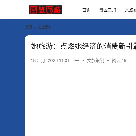
首页
景区二消
文旅
首页
文旅策划
她旅游：点燃她经济的消费新引
18 5 月, 2026 11:01 下午
•
文旅策划
•
阅读 19