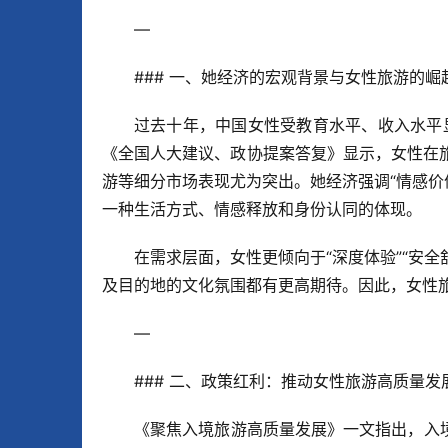
—
### 一、她经济的宏观背景与女性旅游的崛
过去十年，中国女性受教育水平、收入水平显
《全国人大建议、政协提案答复》显示，女性在
游等细分市场表现尤为突出。她经济强调“情感价值
一种生活方式、情感释放和身份认同的体现。
在需求层面，女性更倾向于“深度体验”“安全
及目的地的文化氛围都有更高期待。因此，女性
—
### 二、政策红利：推动女性旅游高质量发
《聚焦入境旅游高质量发展》一文指出，入