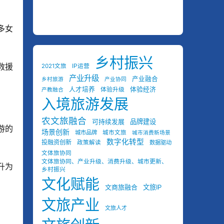
多女
乡村振兴
救援
2021文旅
IP运营
产业升级
产业融合
乡村旅游
产业协同
人才培养
体验经济
体验升级
产教融合
入境旅游发展
农文旅融合
可持续发展
品牌建设
游的
场景创新
城市品牌
城市文旅
城市消费新场景
数字化转型
投融资创新
政策解读
数据驱动
文体旅协同
文体旅协同、产业升级、消费升级、城市更新、
升为
乡村振兴
文化赋能
文商旅融合
文旅IP
文旅产业
文旅人才