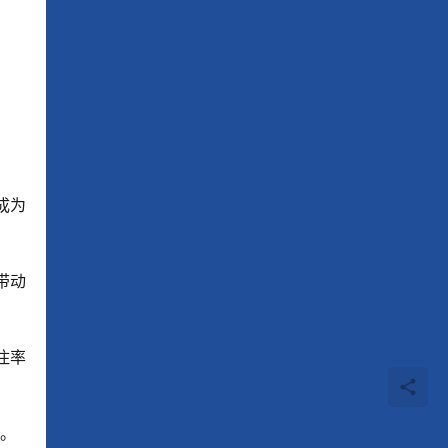
成为
带动
住率
  