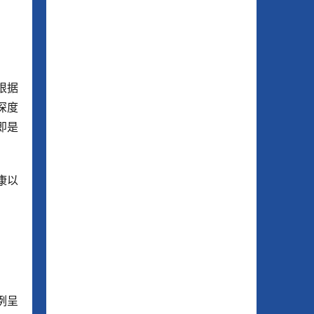
根据
深度
即是
康以
例呈