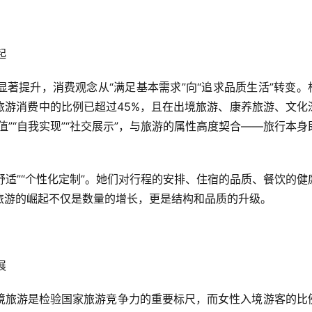
起
著提升，消费观念从“满足基本需求”向“追求品质生活”转变。
旅游消费中的比例已超过45%，且在出境旅游、康养旅游、文化
”“自我实现”“社交展示”，与旅游的属性高度契合——旅行本身
舒适”“个性化定制”。她们对行程的安排、住宿的品质、餐饮的健
旅游的崛起不仅是数量的增长，更是结构和品质的升级。
展
境旅游是检验国家旅游竞争力的重要标尺，而女性入境游客的比