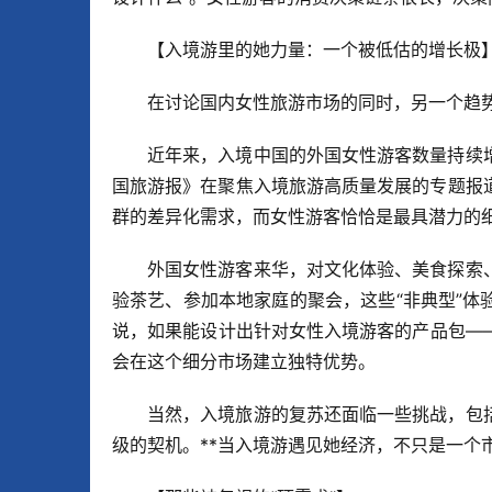
【入境游里的她力量：一个被低估的增长极
在讨论国内女性旅游市场的同时，另一个趋
近年来，入境中国的外国女性游客数量持续
国旅游报》在聚焦入境旅游高质量发展的专题报
群的差异化需求，而女性游客恰恰是最具潜力的
外国女性游客来华，对文化体验、美食探索
验茶艺、参加本地家庭的聚会，这些“非典型”
说，如果能设计出针对女性入境游客的产品包—
会在这个细分市场建立独特优势。
当然，入境旅游的复苏还面临一些挑战，包
级的契机。**当入境游遇见她经济，不只是一个