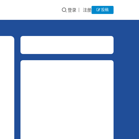
登录
注册
投稿