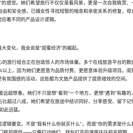
解”的感觉。她们希望旅行不仅仅是看风景，更是一次自我犒赏、
自由和安全感，已婚女性寻找短暂的喘息和亲密关系的修复，母
对应着不同的产品设计逻辑。
大变化，我会说是“闺蜜经济”的崛起。
心的旅行组合正在创造惊人的市场体量。多个在线旅游平台的数
0%以上，因为她们更愿意为品质付费、更愿意体验升级项目。闺
更有氛围感的活动，这些都为文旅产品提供了提质增效的空间。
远超想象。她们不只是想“看到”一个地方，更想“遇到”有趣的
占比超过八成，她们希望在旅途中结识同好、分享感受、留下记
头如此迅猛。
逻辑要变。不是“我有什么你就买什么”，而是“你的需求是什么
策门槛却很低——只要打动她们，钱包打开的速度往往超乎预期。