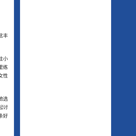
这丰
注小
里练
女性
地选
起讨
条好