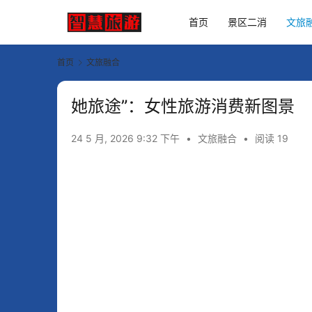
首页
景区二消
文旅
首页
文旅融合
她旅途”：女性旅游消费新图景
24 5 月, 2026 9:32 下午
•
文旅融合
•
阅读 19