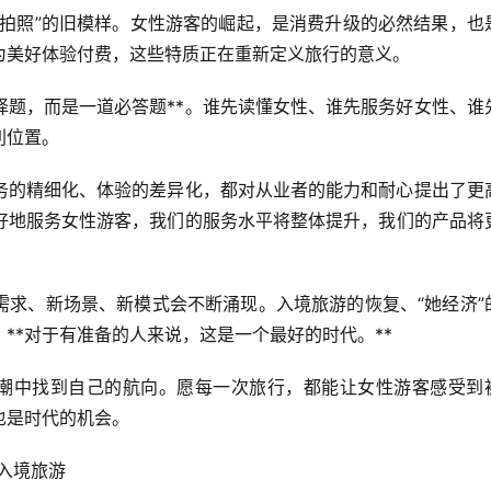
车拍照”的旧模样。女性游客的崛起，是消费升级的必然结果，也
为美好体验付费，这些特质正在重新定义旅行的意义。
择题，而是一道必答题**。谁先读懂女性、谁先服务好女性、谁
利位置。
务的精细化、体验的差异化，都对从业者的能力和耐心提出了更
好地服务女性游客，我们的服务水平将整体提升，我们的产品将
需求、新场景、新模式会不断涌现。入境旅游的恢复、“她经济”
**对于有准备的人来说，这是一个最好的时代。**
浪潮中找到自己的航向。愿每一次旅行，都能让女性游客感受到
也是时代的机会。
#入境旅游