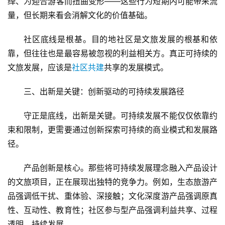
绎、为迎合游客而扭曲变形——这些行为短期内可能带来流
消
量，但长期来看会消解文化的价值基础。
社区底线是根基。目的地社区是文旅发展的根基和依
文
旅
靠，但往往也是最容易被忽视的利益相关方。真正可持续的
融
文旅发展，应该是
社区共建
共享的发展模式。
合
三、出新是关键：创新驱动的可持续发展路径
乡
村
守正是底线，出新是关键。可持续发展不能仅仅依靠约
振
束和限制，更需要通过创新探索可持续的商业模式和发展路
兴
径。
登录
注册
智
产品创新是核心。那些将可持续发展理念融入产品设计
慧
的文旅项目，正在展现出独特的竞争力。例如，生态旅游产
旅
品强调低干扰、重体验、深接触；文化深度游产品强调原真
游
性、互动性、教育性；社区参与型产品强调利益共享、过程
透明、持续发展。