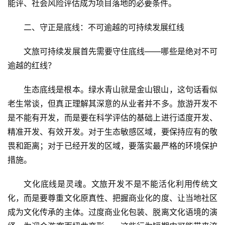
能评、社会风险评估成为项目落地的必要条件。
二、守正是底线：不可逾越的可持续发展红线
文旅可持续发展首先需要守住底线——哪些是绝对不可
逾越的红线？
生态底线是根本。绿水青山就是金山银山，这句话看似
老生常谈，但真正理解其深意的从业者并不多。旅游开发不
是不能有开发，而是要在科学评估的基础上进行适度开发、
精准开发、有效开发。对于生态敏感区域，要保持应有的敬
畏和距离；对于已经开发的区域，要落实最严格的环境保护
措施。
首
页
文化底线是灵魂。文旅开发不是不能活化利用传统文
化，而是要尊重文化原真性、把握商业化的度、让当地社区
景
成为文化传承的主体。过度商业化包装、脱离文化语境的演
区
二