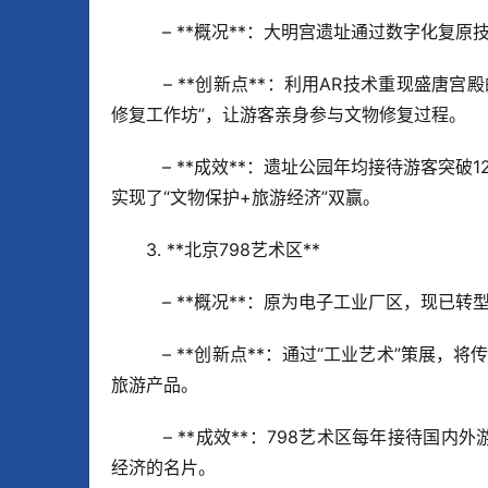
   – **概况**：大明宫遗址通过数字化
   – **创新点**：利用AR技术重现盛唐宫殿的繁华，游客可在现场使用手机APP观看复原动画；同时设有“文物
修复工作坊”，让游客亲身参与文物修复过程。  
   – **成效**：遗址公园年均接待游客突破1200万人次，门票和文创收入分别占园区总收入的30%和20%，成功
实现了“文物保护+旅游经济”双赢。
3. **北京798艺术区**  
   – **概况**：原为电子工业厂区，现
   – **创新点**：通过“工业艺术”策展，将传统工业设备与现代艺术作品进行融合展示，形成独特的“工业+艺术”
旅游产品。  
   – **成效**：798艺术区每年接待国内外游客约3000万人次，文化创意产业产值超过40亿元，成为城市创意
经济的名片。