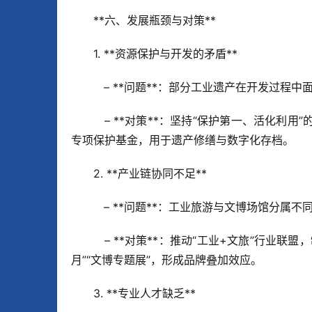
**六、发展瓶颈与对策**  
1. **资源保护与开发的矛盾**  
   – **问题**：部分工业遗产在开发过
   – **对策**：坚持“保护第一、活化利用”的原则，建立项目评估与审批机制，确保开发不损害遗产本体；设立
专项保护基金，用于遗产修缮与数字化存档。  
2. **产业链协同不足**  
   – **问题**：工业旅游与文博场馆分
   – **对策**：推动“工业+文旅”行业联盟，制定统一的旅游服务标准；开展跨行业联合营销活动，如“工业旅游
月”“文博专题展”，形成品牌叠加效应。  
3. **专业人才缺乏**  