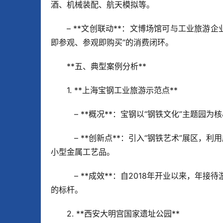
酒、机械装配、航天模拟等。  
– **文创联动**：文博场馆可与工业旅游
即参观、参观即购买”的消费闭环。
**五、典型案例分析**  
1. **上海宝钢工业旅游示范点**  
   – **概况**：宝钢以“钢铁文化”主
   – **创新点**：引入“钢铁艺术”展区，利用废弃钢构件打造公共艺术装置；开展“钢铁工作坊”，让游客亲手制作
小型金属工艺品。  
   – **成效**：自2018年开业以来，年接待游客超过200万人次，文创产品收入突破1.5亿元，成为城市工业旅游
的标杆。
2. **西安大明宫国家遗址公园**  