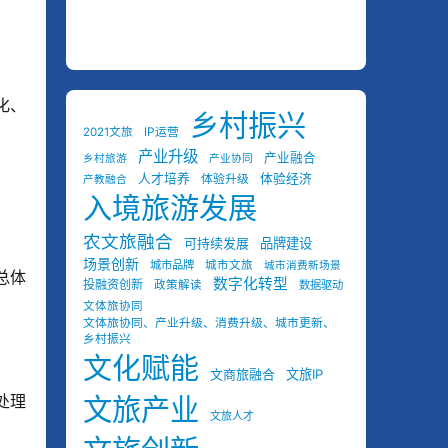
化、
乡村振兴
2021文旅
IP运营
产业升级
产业融合
乡村旅游
产业协同
人才培养
体验经济
体验升级
产教融合
入境旅游发展
农文旅融合
可持续发展
品牌建设
场景创新
城市品牌
城市文旅
城市消费新场景
总体
数字化转型
投融资创新
政策解读
数据驱动
文体旅协同
文体旅协同、产业升级、消费升级、城市更新、
乡村振兴
文化赋能
文商旅融合
文旅IP
处理
文旅产业
文旅人才