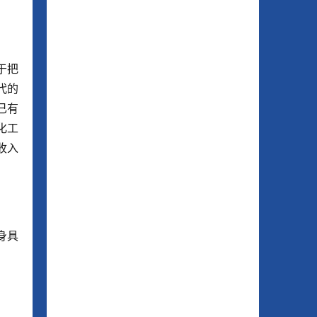
于把
代的
已有
化工
收入
身具