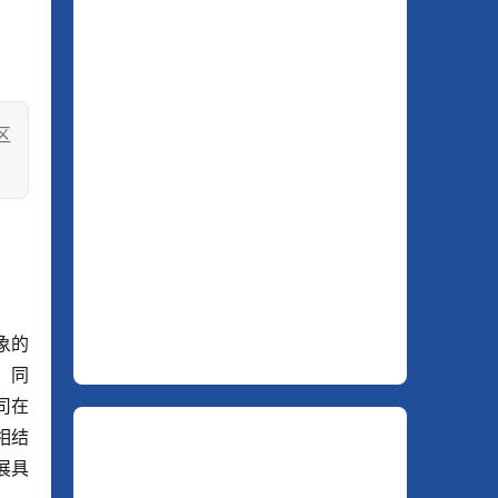
区
象的
；同
司在
相结
展具