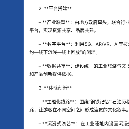
2. **平台搭建**  
– **产业联盟**：由地方政府牵头，联合
平台，实现资源共享、品牌共建。  
– **数字平台**：利用5G、AR/VR、
约—线下沉浸—线上回放”的闭环。  
– **数据共享**：建设统一的工业旅游
和产品创新提供依据。
3. **体验创新**  
– **主题化线路**：围绕“钢铁记忆”“石
路，让游客在不同空间之间形成连贯的文化叙事。
– **沉浸式演艺**：在工业遗址内设置