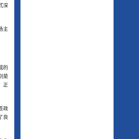
式深
场主
成的
别是
，正
签政
了良