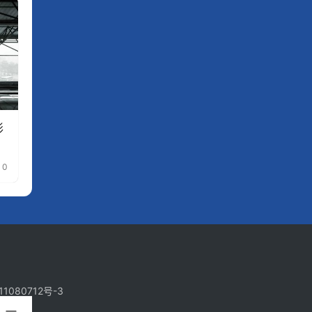
形
0
11080712号-3