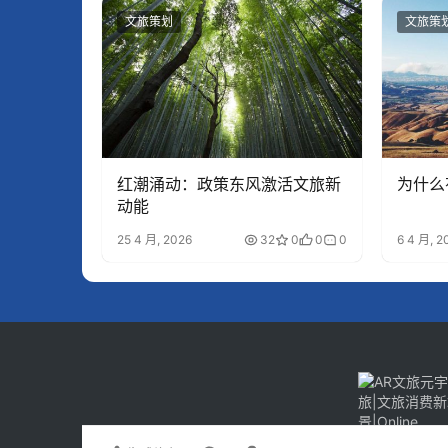
文旅策划
文旅策
红潮涌动：政策东风激活文旅新
为什么
动能
25 4 月, 2026
32
0
0
0
6 4 月, 2