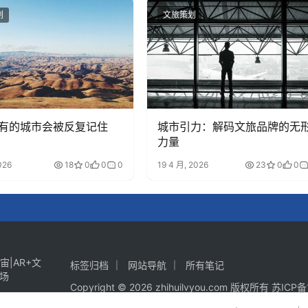
划
文旅策划
有的城市会被反复记住
城市引力：解码文旅品牌的无
力量
026
18
0
0
0
19 4 月, 2026
23
0
0
标签归档
网站导航
所有笔记
Copyright © 2026 zhihuilvyou.com 版权所有
苏ICP备