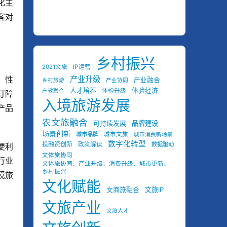
化主
客对
乡村振兴
2021文旅
IP运营
、性
产业升级
产业融合
乡村旅游
产业协同
人才培养
体验经济
体验升级
产教融合
订障
入境旅游发展
产品
农文旅融合
可持续发展
品牌建设
场景创新
城市品牌
城市文旅
城市消费新场景
数字化转型
投融资创新
政策解读
数据驱动
便利
文体旅协同
行业
文体旅协同、产业升级、消费升级、城市更新、
乡村振兴
境旅
文化赋能
文商旅融合
文旅IP
文旅产业
文旅人才