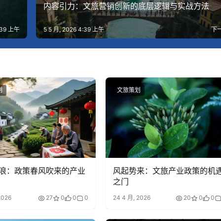
内容引力：文旅营销创新的底层逻辑与实战方法
4:39 上午
5 5 月, 2026 4:39 上午
下
划
文旅策划
浪：政策春风吹来的产业
风起势来：文旅产业政策的机
之门
2026
27
0
0
0
24 4 月, 2026
20
0
0