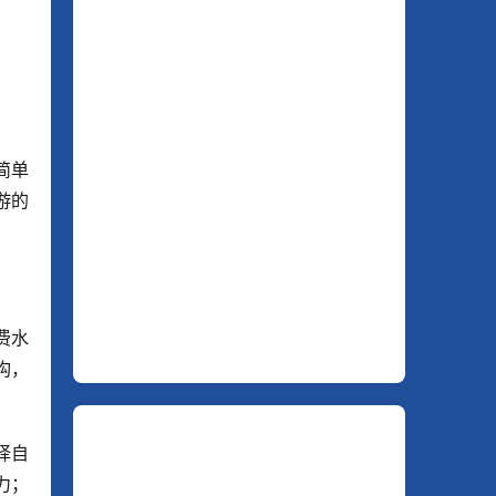
简单
游的
费水
构，
择自
力；