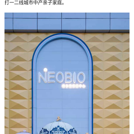
页
打一二线城市中产亲子家庭。
景
区
二
消
文
旅
融
合
乡
村
振
兴
登录
注册
智