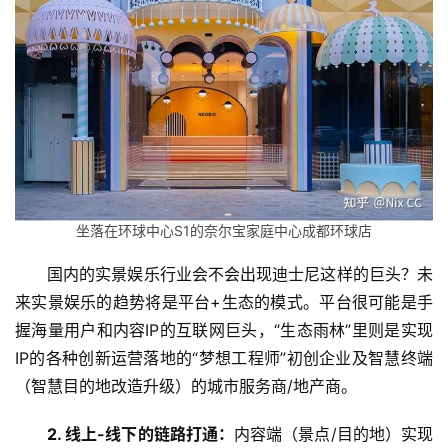
慧
旅
游
A
R
+
文
旅
坐落在环球中心S1的奈尔宝家庭中心成都环球店
问
国内的实景娱乐行业会不会出现迪士尼这样的巨头？未
答
来实景娱乐的趋势将是平台+生态的模式。平台很可能是手
社
握海量用户和内容IP的互联网巨头，“生态雨林”里则是实现
区
IP的各种创新运营落地的“梦想工程师”初创企业及智慧终端
（智慧目的地改造升级）的城市服务商/地产商。
2. 线上-线下的链路打通：
内容端（景点/目的地）实现