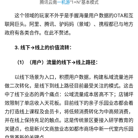
腾讯云南
一机游
“1+N”基本模式
这个领域的玩家不外乎是手握海量用户数据的OTA和互
联网巨头。阿里、腾讯、驴妈妈（景域）、携程都已与地方
政府有各类合作。在此不赘述。
3. 线下->线上的价值流转：
（1）（用户）流量的线下->线上路径：
以线下场景为入口，积攒用户数据，构建私域流量池并
做二次转化，是线下到线上路径目前最受关注的模式。这击
中了线下业态的两个痛点：公域流量成本居高不下；店铺坪
效限制了单店收入天花板。目前线下的亲子乐园业态都会着
力打造线上课程及会员卡，将低频消费转化为中高频消费，
并在线上保持充足的触点。这是传统景区要接入研学教育的
关键点，也是新兴文商旅业态如都市商场中新一代室内乐园
自我革新的关键点。