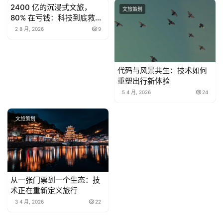
2400 亿的沉浸式文旅，
文旅融合
文旅策划
80% 在亏钱：科技到底救了
谁？
2 8 月, 2026
9
代码与风景共生：技术如何
重塑出行新体验
5 4 月, 2026
24
文旅策划
从一张门票到一个生态：技
术正在重新定义旅行
3 4 月, 2026
22