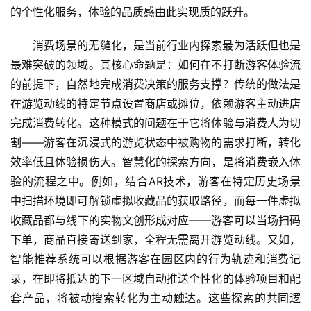
的个性化服务，体验的品质感由此实现质的跃升。
R
+
消费场景的无缝化，是当前行业内探索最为活跃但也是
文
旅
最难突破的领域。其核心命题是：如何在不打断游客体验流
的前提下，自然地完成消费决策的服务支撑？传统的做法是
问
在游览动线的特定节点设置商店或摊位，依赖游客主动进店
答
完成消费转化。这种模式的问题在于它将体验与消费人为切
社
割——游客在沉浸式的游览状态中被购物的需求打断，转化
区
效率低且体验损伤大。智慧化的探索方向，是将消费嵌入体
验的流程之中。例如，结合AR技术，游客在特定历史场景
中扫描环境即可解锁虚拟收藏品的获取路径，而每一件虚拟
收藏品都与线下的实物文创形成对应——游客可以当场扫码
下单，商品直接寄送到家，全程无需离开游览动线。又如，
智能推荐系统可以根据游客在园区内的行为轨迹和消费记
录，在即将抵达的下一区域自动推送个性化的体验项目和配
套产品，将被动搜索转化为主动触达。这些探索的共同逻