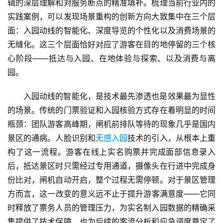
辑的深层理解和对服务断点的精准填补。梳理当前行业内的
实践案例，可以发现场景重构的创新方向大致集中在三个层
面：入园动线的智能化、深度导览的个性化以及消费场景的
无缝化。这三个层面恰好对应了游客在目的地停留的三个核
心阶段——抵达与入园、在地体验与探索、以及消费与离
园。
入园动线的智能化，是技术最先渗透也是效果最为显性
的场景。传统的门票验证和入园核验方式存在着明显的时间
瓶颈：团队游客高峰期，闸机前排队等待的现象几乎是国内
景区的通病。人脸识别和
无感入园
技术的引入，从根本上重
首
构了这一流程。游客在线上实名购票并完成面部信息录入
页
后，抵达景区时只需经过专用通道，摄像头在行进中完成身
份比对，闸机自动开启，整个过程无需停顿。对于景区管理
景
方而言，这一改变的意义远不止于提升游客满意度——它同
区
时释放了票务人员的管理压力，为实名制入园数据的精确采
二
集提供了技术保障，也为后续的客流分析和应急调度奠定了