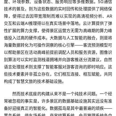
度、环境参数、设备状态、服务响应等多维数据。5G通信
技术的普及，则为这些数据的实时回传和处理提供了网络保
障，使得过去因带宽限制而难以实现的高清视频分析、AR
交互和云端AI推理得以在真实场景中落地。云计算提供了弹
性扩展的算力支撑，使得景区运营方无需为高峰期的算力峰
值投入过高的硬件成本。大数据与人工智能的融合，则是将
海量数据转化为可操作洞察的核心引擎——客流预测模型可
以帮助景区在活动高峰前提前调配人员和服务资源，图像识
别算法可以实时监测栈道拥堵并向游客推送分流建议，自然
语言处理技术则支撑了智能客服对游客咨询的即时响应。这
些技术要素并非孤立存在，它们相互连接、相互赋能，共同
构成了智慧文旅的技术基础设施。
然而技术底座的构建从来不是一个纯技术问题。一个经
常被忽视的事实是，许多景区的数据基础设施其实远没有准
备好迎接真正的智能化。数据孤岛是其中最普遍的顽疾——
票务系统、停车场系统、商家结算系统、会员管理系统各自