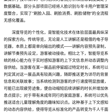
消
数据基础。部分头部项目已经将人脸识别与年卡用户管理深
度整合，实现了”刷脸入园、刷脸消费、刷脸储物”的全流程
文
无感化覆盖。
旅
融
深度导览的个性化，是智能化技术在体验层面最具纵深
合
的探索方向。传统导览，无论是人工讲解还是租借的电子导
览器，本质上都是单向输出的模式——讲解内容预先录制，
乡
村
讲解节奏预先设定，游客被动接收。相比之下，智能导览系
振
统的核心能力在于实时感知游客的上下文信息并动态调整内
兴
容供给。当游客在某一展品前停留超过特定时长，系统可以
判定其对这一展品具有较高兴趣，随即推送更为详尽的背景
登录
注册
智
信息和关联故事；当系统检测到游客的步行速度明显放缓，
慧
可能已出现疲劳迹象，便自动缩短后续讲解的时长并增加休
旅
息点提示；对于带有未成年同行的家庭游客，系统可以优先
游
推送适合儿童理解角度的趣味知识点。这种基于上下文感知
的动态内容供给，使得导览从标准化的产品转变为千人千面
A