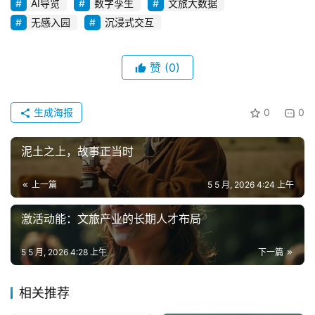
AI导览
数字孪生
文旅大数据
无感入园
沉浸式交互
赞
(0)
生成海报
0
0
泥土之上，故事正当时
上一篇
5 5 月, 2026 4:24 上午
激活动能：文旅产业的长期人才布局
5 5 月, 2026 4:28 上午
下一篇
相关推荐