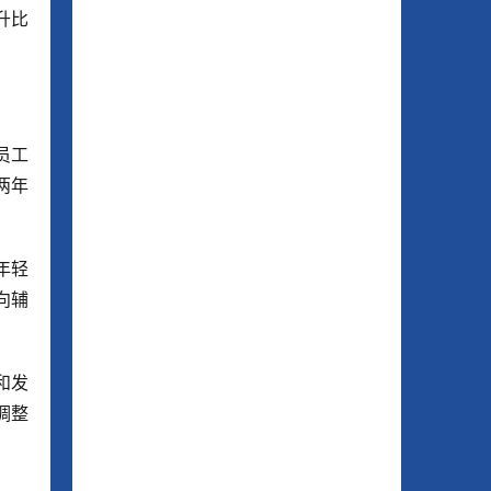
升比
员工
两年
年轻
向辅
和发
调整