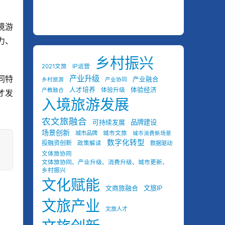
境游
力、
乡村振兴
2021文旅
IP运营
同特
产业升级
产业融合
乡村旅游
产业协同
人才培养
体验经济
体验升级
产教融合
才发
入境旅游发展
农文旅融合
可持续发展
品牌建设
场景创新
城市品牌
城市文旅
城市消费新场景
数字化转型
投融资创新
政策解读
数据驱动
文体旅协同
文体旅协同、产业升级、消费升级、城市更新、
乡村振兴
文化赋能
文商旅融合
文旅IP
文旅产业
文旅人才