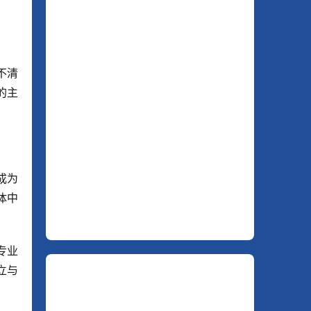
不清
的主
成为
体中
专业
立与