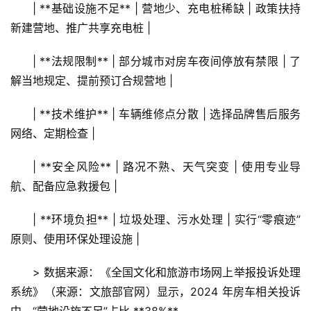
| **基础设施不足** | 营地少、充电桩稀缺 | 政策扶持
新建营地、推广共享充电桩 |
| **法规限制** | 部分城市对房车夜间停放有禁限 | 了
解当地规定、提前预订合规营地 |
| **技术维护** | 车辆维修点分散 | 选择品牌售后服务
网络、定期检查 |
| **安全风险** | 路况不熟、天气突变 | 使用专业导
航、配备应急救援包 |
首
页
| **环境负担** | 垃圾处理、污水处理 | 实行“零痕迹”
原则、使用环保处理设施 |
景
区
> 数据来源：《全国文化和旅游市场网上举报投诉处理
二
系统》（来源：文旅部官网）显示，2024 年房车相关投诉
消