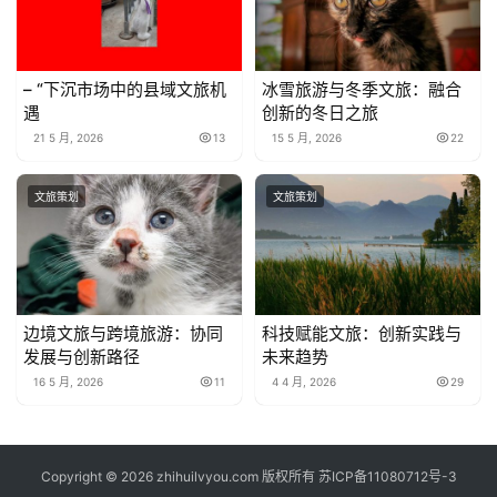
– “下沉市场中的县域文旅机
冰雪旅游与冬季文旅：融合
遇
创新的冬日之旅
21 5 月, 2026
13
15 5 月, 2026
22
文旅策划
文旅策划
边境文旅与跨境旅游：协同
科技赋能文旅：创新实践与
发展与创新路径
未来趋势
16 5 月, 2026
11
4 4 月, 2026
29
Copyright © 2026 zhihuilvyou.com 版权所有
苏ICP备11080712号-3