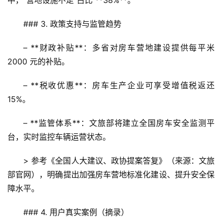
中，“营地设施不足”占比 **38%**。
文
### 3. 政策支持与监管趋势
旅
融
– **财政补贴**：多省对房车营地建设提供每平米 
合
2000 元的补贴。  
乡
– **税收优惠**：房车生产企业可享受增值税返还 
村
15%。  
振
兴
– **监管体系**：文旅部将建立全国房车安全监测平
登录
注册
台，实时监控车辆运营状态。  
智
慧
> 参考《全国人大建议、政协提案答复》（来源：文旅
旅
部官网），明确提出加强房车营地标准化建设、提升安全保
游
障水平。
A
### 4. 用户真实案例（摘录）
R