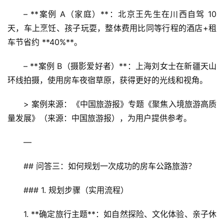
+
– **案例 A（家庭）**：北京王先生在川西自驾 10 
文
天，车上烹饪、孩子玩耍，整体费用比同等行程的酒店+租
旅
车节省约 **40%**。  
问
– **案例 B（摄影爱好者）**：上海刘女士在新疆天山
答
环线拍摄，使用房车夜宿草原，获得更好的光线和视角。  
社
区
> 案例来源：《中国旅游报》专题《聚焦入境旅游高质
量发展》（来源：中国旅游报），为用户提供参考。
—
## 问答三：如何规划一次成功的房车公路旅游？
### 1. 规划步骤（实用流程）
1. **确定旅行主题**：如自然探险、文化体验、亲子休