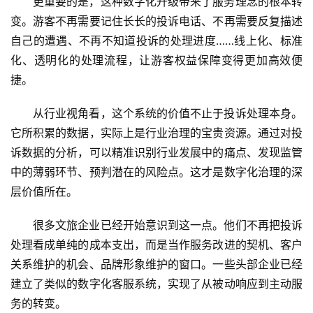
更重要的是，这种数字化升级带来了服务理念的根本转
乡
变。游客不再需要记住长长的投诉电话、不再需要反复描述
村
振
自己的遭遇、不再不知道投诉的处理进度……线上化、标准
兴
化、透明化的处理流程，让游客权益保障变得更加高效便
捷。
登录
注册
智
慧
从行业视角看，这个系统的价值不止于投诉处理本身。
旅
它所积累的数据，实际上是行业治理的宝贵资源。通过对投
游
诉数据的分析，可以精准识别行业发展中的痛点、发现监管
中的薄弱环节、预判潜在的风险点。这才是数字化治理的深
A
层价值所在。
R
+
很多文旅企业已经开始意识到这一点。他们不再把投诉
文
处理看成单纯的成本支出，而是当作服务改进的契机、客户
旅
关系维护的机会、品牌形象维护的窗口。一些头部企业已经
建立了类似的数字化客服系统，实现了从被动响应到主动服
问
务的转变。
答