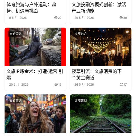
体育旅游与户外运动：趋
文旅投融资模式创新：激活
势、机遇与挑战
产业新动能
8 5 月, 2026
27
29 5 月, 2026
39
文旅策划
文旅融合
文旅IP炼金术：打造·运营·引
夜幕引流：文旅消费的下一
爆
个黄金赛道
20 5 月, 2026
15
26 5 月, 2026
17
文旅策划
文旅策划