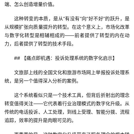
端、怎么创造增量价值。
这种转变的本质，是从“有没有”向“好不好”的跃升，是
从规模扩张向质量提升的转型。在这个意义上，市场化改革
与数字化转型是相辅相成的——前者提供了转型的内在动
首
力，后者提供了转型的技术手段。
页
## 【痛点即机遇：投诉处理系统的数字化启示】
景
区
文旅部上线的全国文化和旅游市场网上举报投诉处理系
二
统，是另一个值得深入分析的案例。
消
这个系统看似只是一个技术工具，但背后折射出的理念
文
转变值得关注——它代表着行业治理模式的数字化升级。从
旅
传统的电话投诉、人工处理，到线上受理、智能分拨、流程
融
追踪，效率的提升是肉眼可见的。
合