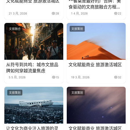
文化赋能商业 旅游激活城区
**餐桌是最好的广告牌：美
食驱动的文商旅融合方程式
**
21 3 月, 2026
28
1 4 月, 2026
22
文旅融合
文旅策划
从符号到共鸣：城市文旅品
文化赋能商业 旅游激活城区
牌如何穿越流量焦虑
5 5 月, 2026
15
19 3 月, 2026
32
文旅策划
文旅策划
让文化为商业注入旅游的灵
文化赋能商业 旅游激活城区