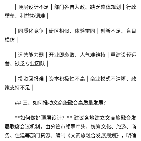
| 顶层设计不足 | 部门各自为政、缺乏整体规划 | 行政
壁垒、利益协调难 |
| 同质化竞争 | 街区相似、体验雷同 | 创新不足、盲目
首
模仿 |
页
| 运营能力弱 | 开业即衰败、人气难维持 | 重建设轻运
景
营、缺乏专业团队 |
区
二
| 投资回报难 | 资本积极性不高 | 商业模式不清晰、政
消
策支持不足 |
文
## 三、如何推动文商旅融合高质量发展？
旅
融
**如何做好顶层设计？** 建议各地建立文商旅融合发
合
展联席会议机制，由分管市领导牵头，统筹文化、旅游、商
务、住建等部门资源。编制《文商旅融合发展规划》，明确