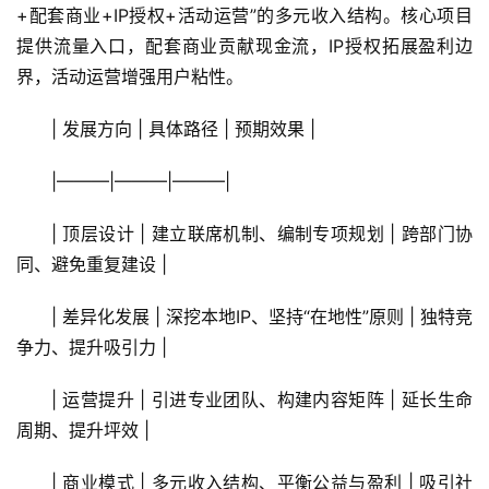
社
+配套商业+IP授权+活动运营”的多元收入结构。核心项目
区
提供流量入口，配套商业贡献现金流，IP授权拓展盈利边
界，活动运营增强用户粘性。
| 发展方向 | 具体路径 | 预期效果 |
|———|———|———|
| 顶层设计 | 建立联席机制、编制专项规划 | 跨部门协
同、避免重复建设 |
| 差异化发展 | 深挖本地IP、坚持“在地性”原则 | 独特竞
争力、提升吸引力 |
| 运营提升 | 引进专业团队、构建内容矩阵 | 延长生命
周期、提升坪效 |
| 商业模式 | 多元收入结构、平衡公益与盈利 | 吸引社