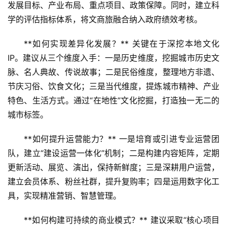
乡
发展目标、产业布局、重点项目、政策保障。同时，建立科
村
学的评估指标体系，将文商旅融合纳入政府绩效考核。
振
兴
**如何实现差异化发展？** 关键在于深挖本地文化
IP。建议从三个维度入手：一是历史维度，挖掘城市历史文
登录
注册
智
脉、名人典故、传说故事；二是民俗维度，整理地方非遗、
慧
节庆习俗、饮食文化；三是当代维度，提炼城市精神、产业
旅
特色、生活方式。通过“在地性”文化挖掘，打造独一无二的
游
城市标签。
A
**如何提升运营能力？** 一是培育或引进专业运营团
R
队，建立“建设运营一体化”机制；二是构建内容矩阵，定期
+
文
更新活动、展览、演出，保持新鲜度；三是深耕用户运营，
旅
建立会员体系、粉丝社群，提升复购率；四是运用数字化工
具，实现精准营销、智慧管理。
问
答
**如何构建可持续的商业模式？** 建议采取“核心项目