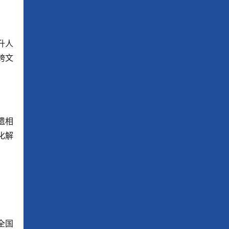
升人
跨文
遗相
化解
全国