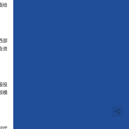
面给
西部
会资
报投
规模
时代