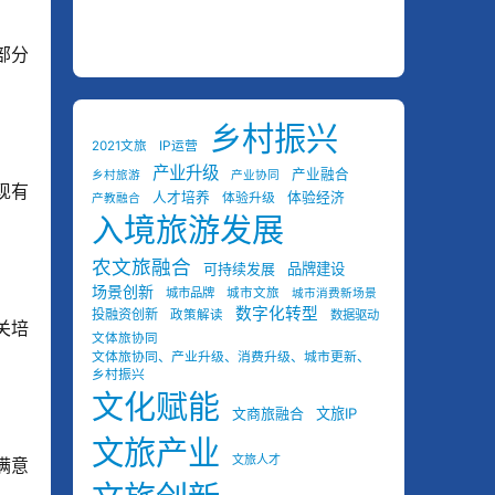
部分
乡村振兴
2021文旅
IP运营
产业升级
产业融合
乡村旅游
产业协同
现有
人才培养
体验经济
体验升级
产教融合
入境旅游发展
农文旅融合
可持续发展
品牌建设
场景创新
城市品牌
城市文旅
城市消费新场景
数字化转型
投融资创新
政策解读
数据驱动
关培
文体旅协同
文体旅协同、产业升级、消费升级、城市更新、
乡村振兴
文化赋能
文商旅融合
文旅IP
文旅产业
文旅人才
满意