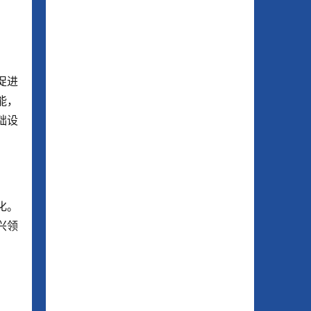
促进
能，
础设
化。
兴领