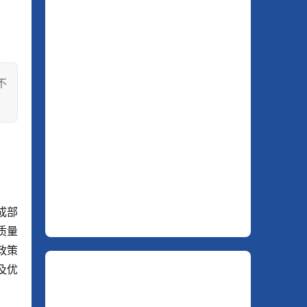
不
成部
质量
政策
及优