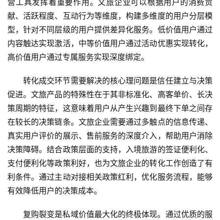
营工具发挥着重要作用。文旅企业可以根据用户的消费贡
献、活跃程度、互动行为等维度，构建多维度的用户分层模
首
型，针对不同层级的用户提供差异化服务。低价值用户通过
页
内容触达实现激活，中等价值用户通过活动优惠实现转化，
高价值用户通过专属服务实现深度绑定。
景
区
转化成交环节需要解决的核心理问题是信任建立与决策
二
促进。文旅产品的特殊性在于其非标准化、高客单价、长决
消
策周期的特征，这意味着用户从产生兴趣到最终下单之间存
在较长的决策链条。文旅企业需要通过多触点的信息传递、
文
旅
真实用户评价的展示、售前服务的深度介入，帮助用户消除
融
决策障碍。结合政策层面的支持，入境旅游的签证便利化、
合
支付便利化等政策利好，也为文旅企业的转化工作创造了有
利条件。通过主动对接相关政策红利，优化服务流程，能够
乡
有效降低用户的决策成本。
村
振
复购裂变是私域价值最大化的终极体现。通过优质的服