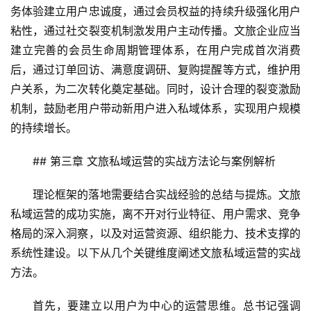
兴
务体验建立用户忠诚度，通过会员权益的持续升级强化用户
粘性，通过社交裂变机制激发用户主动传播。文旅企业应当
登录
注册
智
建立完善的会员生命周期管理体系，在用户完成首次消费
慧
后，通过订单回访、满意度调研、复购提醒等方式，维护用
旅
户关系，为二次转化奠定基础。同时，设计合理的裂变激励
游
机制，鼓励老用户带动新用户进入私域体系，实现用户规模
的持续增长。
A
R
## 第三章 文旅私域运营的实战方法论与案例解析
+
文
理论框架的落地需要结合实战经验的总结与提炼。文旅
旅
私域运营的成功实施，离不开对行业特征、用户需求、竞争
问
格局的深入洞察，以及对运营资源、组织能力、技术支撑的
答
系统性建设。以下从几个关键维度阐述文旅私域运营的实战
社
方法。
区
首先，要建立以用户为中心的运营思维。总书记强调