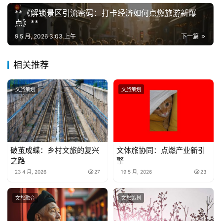
**《解锁景区引流密码：打卡经济如何点燃旅游新爆
点》**
9 5 月, 2026 3:03 上午
下一篇
相关推荐
文旅策划
文旅策划
破茧成蝶：乡村文旅的复兴
文体旅协同：点燃产业新引
之路
擎
23 4 月, 2026
27
19 5 月, 2026
23
文旅融合
文旅策划