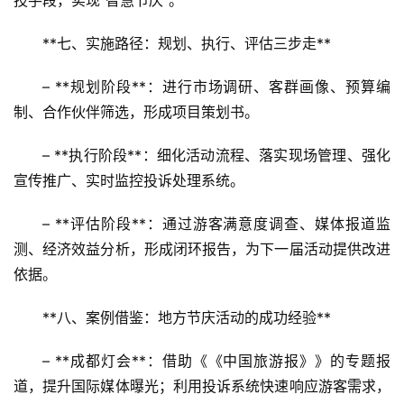
技手段，实现“智慧节庆”。  
旅
游
**七、实施路径：规划、执行、评估三步走**  
A
– **规划阶段**：进行市场调研、客群画像、预算编
R
制、合作伙伴筛选，形成项目策划书。  
+
文
– **执行阶段**：细化活动流程、落实现场管理、强化
旅
宣传推广、实时监控投诉处理系统。  
问
– **评估阶段**：通过游客满意度调查、媒体报道监
答
测、经济效益分析，形成闭环报告，为下一届活动提供改进
社
依据。  
区
**八、案例借鉴：地方节庆活动的成功经验**  
– **成都灯会**：借助《《中国旅游报》》的专题报
道，提升国际媒体曝光；利用投诉系统快速响应游客需求，