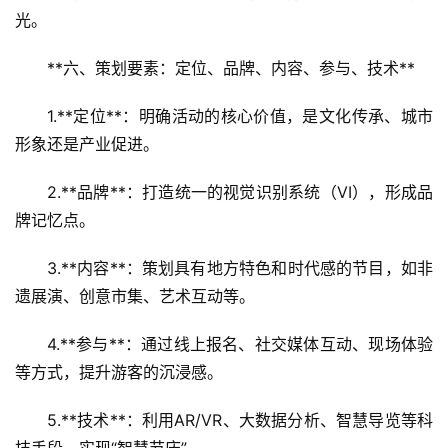
光。
景
区
**六、策划要素：定位、品牌、内容、参与、技术**  
二
消
1.**定位**：明确活动的核心价值，是文化传承、城市
形象还是产业促进。  
文
旅
2.**品牌**：打造统一的视觉识别系统（VI），形成品
融
牌记忆点。  
合
3.**内容**：策划具有地方特色和时代感的节目，如非
乡
遗展演、创意市集、艺术互动等。  
村
振
4.**参与**：通过线上报名、社交媒体互动、现场体验
兴
等方式，提升游客的沉浸感。  
登录
注册
智
5.**技术**：利用AR/VR、大数据分析、智慧导览等科
慧