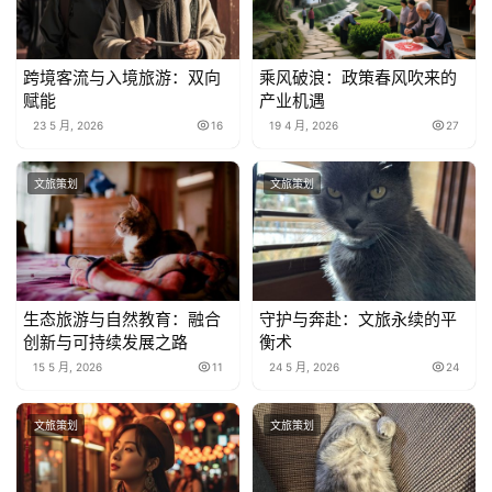
跨境客流与入境旅游：双向
乘风破浪：政策春风吹来的
赋能
产业机遇
23 5 月, 2026
16
19 4 月, 2026
27
文旅策划
文旅策划
生态旅游与自然教育：融合
守护与奔赴：文旅永续的平
创新与可持续发展之路
衡术
15 5 月, 2026
11
24 5 月, 2026
24
文旅策划
文旅策划