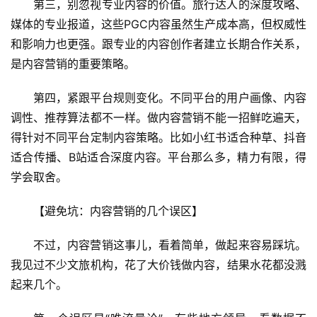
第三，别忽视专业内容的价值。旅行达人的深度攻略、
媒体的专业报道，这些PGC内容虽然生产成本高，但权威性
乡
村
和影响力也更强。跟专业的内容创作者建立长期合作关系，
振
是内容营销的重要策略。
兴
第四，紧跟平台规则变化。不同平台的用户画像、内容
登录
注册
智
调性、推荐算法都不一样。做内容营销不能一招鲜吃遍天，
慧
得针对不同平台定制内容策略。比如小红书适合种草、抖音
旅
适合传播、B站适合深度内容。平台那么多，精力有限，得
游
学会取舍。
A
【避免坑：内容营销的几个误区】
R
+
不过，内容营销这事儿，看着简单，做起来容易踩坑。
文
我见过不少文旅机构，花了大价钱做内容，结果水花都没溅
旅
起来几个。
问