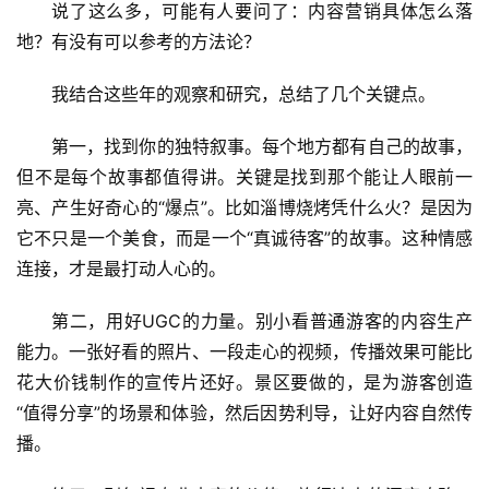
说了这么多，可能有人要问了：内容营销具体怎么落
地？有没有可以参考的方法论？
我结合这些年的观察和研究，总结了几个关键点。
第一，找到你的独特叙事。每个地方都有自己的故事，
首
但不是每个故事都值得讲。关键是找到那个能让人眼前一
页
亮、产生好奇心的“爆点”。比如淄博烧烤凭什么火？是因为
它不只是一个美食，而是一个“真诚待客”的故事。这种情感
景
连接，才是最打动人心的。
区
二
第二，用好UGC的力量。别小看普通游客的内容生产
消
能力。一张好看的照片、一段走心的视频，传播效果可能比
花大价钱制作的宣传片还好。景区要做的，是为游客创造
文
“值得分享”的场景和体验，然后因势利导，让好内容自然传
旅
播。
融
合