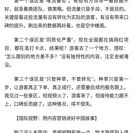
第一个误区是“唯流量论”。有些地方领导一看数据不
答
好，就急着换团队、换策略。但流量只是手段，不是目的。
社
关键是看这些流量有没有转化为实际的游客，有没有带来口
区
碑的提升。刷出来的数据再好看，也是空中楼阁。
第二个误区是“同质化严重”。现在全国都在搞网红项
目、都在造打卡点，结果呢？游客去了一个地方，感叹：
“怎么跟别的地方差不多？”没有独特性的内容，注定会被淹
没。
第三个误区是“只管种草，不管转化”。种草只是第一
步，让游客真正下单、真正成行，还需要后续的服务跟上。
我见过一些景区，短视频火了，游客来了，但接待能力跟不
上，口碑反而崩了。这种情况，得不偿失。
【国际视野：用内容营销讲好中国故事】
聊了这么多国内，再把视野拓宽一点。刚才我提到入境