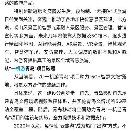
兴
路的旅游产品。
　　特别是新冠肺炎疫情发生后，预约制、“无接触”式旅游
登录
注册
智
日益受到关注，客观上推动了各地加快智慧景区建设。比方
慧
说，崂山风景区将智慧元素融入景区服务、景区管理、营销
旅
宣传等多方面，未来几年将依靠大数据及5G技术，逐步进
游
行精细化地图、AI智能导游、AR实景、VR全景、智慧观光
车、智慧停车场、安防管理、人员调度的数据互动和AI赋
A
能，为游客提供真正的景区全域智慧旅游。
R
+
从“
一机游
青岛”项目破题
文
　　从当前看，以“一机游青岛”项目助力“5G+智慧文旅”落
旅
地，将是双方合作的破题之作。
　　具体来说，这一建设分两步走：首先，青岛移动首先承
问
建青岛文博场馆视频监控体系，并实施青岛文博场所5G基
答
站全覆盖工程。随后，青岛移动将全面助力青岛“一机游青
社
岛”项目的建设与实施，全力提供技术和数据支持。
区
　　2020年以来，疫情使“云旅游”成为热门“出游”方式。不