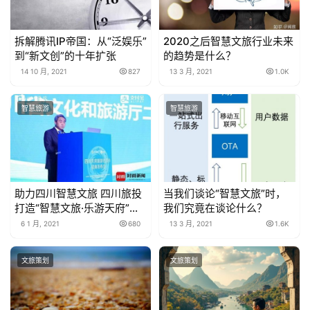
拆解腾讯IP帝国：从“泛娱乐”
2020之后智慧文旅行业未来
到“新文创”的十年扩张
的趋势是什么？
14 10 月, 2021
827
13 3 月, 2021
1.0K
智慧旅游
智慧旅游
助力四川智慧文旅 四川旅投
当我们谈论“智慧文旅”时，
打造“智慧文旅·乐游天府”项
我们究竟在谈论什么？
目
6 1 月, 2021
680
13 3 月, 2021
1.6K
文旅策划
文旅策划