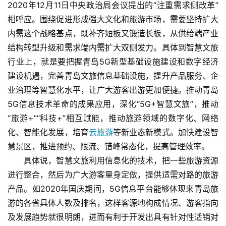
2020年12月11日中央政治局会议提出的“注重需求侧改革”
相呼应。围绕促进形成强大文化和旅游市场，需要坚持扩大
首
内需这个战略基点，既补齐短板又锻造长板，从供给端产业
页
结构转型升级和需求端内需扩大双侧发力。具体到智慧文旅
行业上，就是要把握青岛5G新型基础设施建设和数字经济
景
区
建设机遇，完善青岛文旅信息基础设施，提升产品服务、企
二
业治理等智慧化水平，让广大游客出游更加便捷。推动青岛
消
5G信息技术革命的成果应用，深化“5G+智慧文旅”，推动
“旅游+”“科技+”相互赋能，推动旅游领域的数字化、网络
文
化、智能化发展，培育
云旅游
等新业态新模式。加快建设智
旅
慧景区，推进预约、限流、错峰常态化，提高管理效率。
融
　　具体说，智慧文旅利用信息化的技术，把一些旅游资源
合
进行整合，然后为广大游客量身定做，提供适需对路的旅游
产品。如2020年国庆期间，5G信息平台能够体现来青岛旅
乡
游的各省具体人数及排名，这样客源地构成情况、游客指向
村
振
及发展趋势就很明朗，进而有利于开发出具有针对性适销对