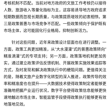
景
考核机制不匹配。当前对地方政府的文旅工作考核仍以接待
区
人数、旅游收入等量化指标为主，这容易诱导地方政府追求
二
短期数据而忽视长期质量，与政策提质增效的初衷相悖。第
消
三是政策普惠与市场竞争不匹配。一些政策倾向于保护既有
市场主体，这可能固化行业格局，抑制创新活力。
文
旅
针对这些问题，近年来政策设计层面也在进行调整。一
融
方面，政策工具更加精准，从”大水漫灌”式的普惠政策转向”
合
精准滴灌”式的专项支持；另一方面，政策落地机制更加务
实，通过建立政策评估反馈机制、开展政策实施效果追踪等
乡
村
方式，及时发现和解决政策执行中的梗阻问题。更值得关注
振
的是，随着文旅产业数字化转型的深入推进，政策传导的效
兴
率和精准度也在提升——大数据技术使得政策制定者能够更
准确地把握产业运行状况，数字平台使得政策信息能够更快
登录
注册
智
速地触达市场主体，智能监管手段使得政策执行能够更有效
慧
地落地见效。
旅