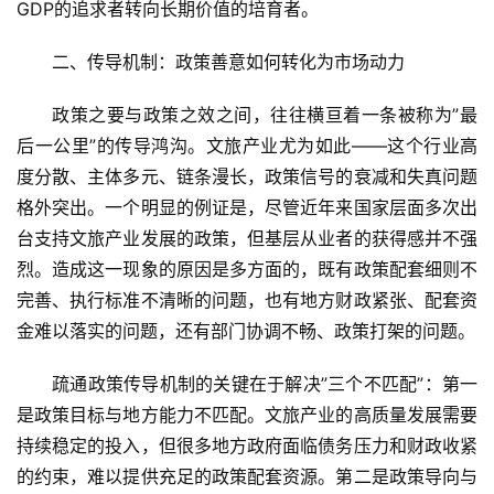
GDP的追求者转向长期价值的培育者。
二、传导机制：政策善意如何转化为市场动力
政策之要与政策之效之间，往往横亘着一条被称为”最
后一公里”的传导鸿沟。文旅产业尤为如此——这个行业高
度分散、主体多元、链条漫长，政策信号的衰减和失真问题
格外突出。一个明显的例证是，尽管近年来国家层面多次出
台支持文旅产业发展的政策，但基层从业者的获得感并不强
烈。造成这一现象的原因是多方面的，既有政策配套细则不
完善、执行标准不清晰的问题，也有地方财政紧张、配套资
金难以落实的问题，还有部门协调不畅、政策打架的问题。
疏通政策传导机制的关键在于解决”三个不匹配”：第一
首
是政策目标与地方能力不匹配。文旅产业的高质量发展需要
页
持续稳定的投入，但很多地方政府面临债务压力和财政收紧
的约束，难以提供充足的政策配套资源。第二是政策导向与