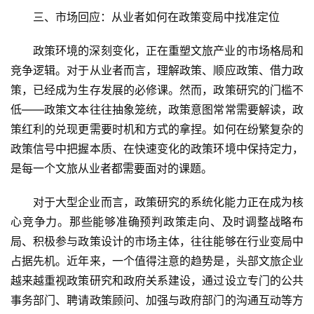
游
三、市场回应：从业者如何在政策变局中找准定位
A
政策环境的深刻变化，正在重塑文旅产业的市场格局和
R
竞争逻辑。对于从业者而言，理解政策、顺应政策、借力政
+
策，已经成为生存发展的必修课。然而，政策研究的门槛不
文
低——政策文本往往抽象笼统，政策意图常常需要解读，政
旅
策红利的兑现更需要时机和方式的拿捏。如何在纷繁复杂的
政策信号中把握本质、在快速变化的政策环境中保持定力，
问
答
是每一个文旅从业者都需要面对的课题。
社
区
对于大型企业而言，政策研究的系统化能力正在成为核
心竞争力。那些能够准确预判政策走向、及时调整战略布
局、积极参与政策设计的市场主体，往往能够在行业变局中
占据先机。近年来，一个值得注意的趋势是，头部文旅企业
越来越重视政策研究和政府关系建设，通过设立专门的公共
事务部门、聘请政策顾问、加强与政府部门的沟通互动等方