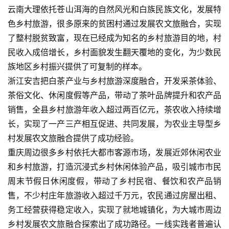
云南大理依托苍山洱海的自然风光和白族民族文化，发展特
色乡村旅游，很多原来的贫困村通过发展农文旅融合，实现
了整村脱贫致富，现在已经成为知名的乡村旅游目的地，村
民收入成倍增长，乡村面貌发生翻天覆地的变化，为少数民
族地区乡村振兴提供了可复制的样本。
浙江安吉把白茶产业与乡村旅游深度融合，开发采茶体验、
茶俗文化、休闲度假等产品，带动了茶叶品牌提升和农产品
销售，全县乡村旅游年收入超过两百亿元，茶农收入持续增
长，实现了一产三产相互促进、共同发展，为农业主导型乡
首
村发展农文旅融合提供了成功经验。
页
重庆周边很多乡村依托大都市客源市场，发展近郊休闲农业
和乡村旅游，打造沉浸式乡村休闲体验产品，吸引城市市民
景
周末节假日休闲度假，带动了乡村民宿、餐饮和农产品销
区
售，不少村庄年旅游收入超过千万元，农民通过房屋出租、
二
务工经营获得稳定收入，实现了就地城镇化，为大城市周边
消
乡村发展农文旅融合探索出了成功路径。一线实践者普遍认