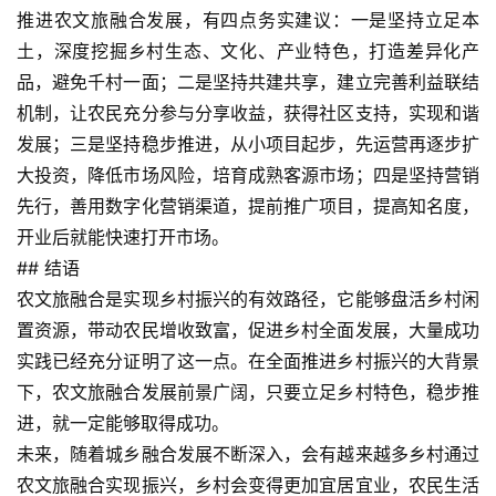
+
推进农文旅融合发展，有四点务实建议：一是坚持立足本
文
土，深度挖掘乡村生态、文化、产业特色，打造差异化产
旅
品，避免千村一面；二是坚持共建共享，建立完善利益联结
机制，让农民充分参与分享收益，获得社区支持，实现和谐
问
答
发展；三是坚持稳步推进，从小项目起步，先运营再逐步扩
社
大投资，降低市场风险，培育成熟客源市场；四是坚持营销
区
先行，善用数字化营销渠道，提前推广项目，提高知名度，
开业后就能快速打开市场。
## 结语
农文旅融合是实现乡村振兴的有效路径，它能够盘活乡村闲
置资源，带动农民增收致富，促进乡村全面发展，大量成功
实践已经充分证明了这一点。在全面推进乡村振兴的大背景
下，农文旅融合发展前景广阔，只要立足乡村特色，稳步推
进，就一定能够取得成功。
未来，随着城乡融合发展不断深入，会有越来越多乡村通过
农文旅融合实现振兴，乡村会变得更加宜居宜业，农民生活