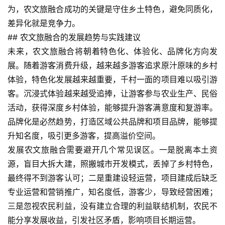
为，农文旅融合成功的关键是守住乡土特色，避免同质化，
文
旅
差异化就是竞争力。
融
## 农文旅融合的发展趋势与实践建议
合
未来，农文旅融合将朝着特色化、体验化、品牌化方向发
展。随着游客消费升级，越来越多游客追求原汁原味的乡村
乡
体验，特色化发展越来越重要，千村一面的项目难以吸引游
村
客。沉浸式体验越来越受追捧，让游客参与农业生产、民俗
振
活动，获得深度乡村体验，能够提升游客满意度和复游率。
兴
品牌化是必然趋势，打造区域公共品牌和项目品牌，能够提
登录
注册
升知名度，吸引更多游客，提高溢价空间。
智
发展农文旅融合需要避开几个常见误区。一是脱离本土资
慧
旅
源，盲目大拆大建，照搬城市开发模式，丢掉了乡村特色，
游
最终得不到游客认可；二是重建设轻运营，项目建成后缺乏
专业运营和营销推广，知名度低，游客少，导致经营困难；
A
三是忽视农民利益，没有建立合理的利益联结机制，农民不
R
能分享发展收益，引发社区矛盾，影响项目长期运营。