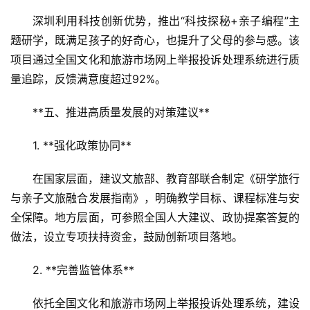
A
深圳利用科技创新优势，推出“科技探秘+亲子编程”主
R
+
题研学，既满足孩子的好奇心，也提升了父母的参与感。该
文
项目通过全国文化和旅游市场网上举报投诉处理系统进行质
旅
量追踪，反馈满意度超过92%。  
问
**五、推进高质量发展的对策建议**  
答
社
1. **强化政策协同**  
区
在国家层面，建议文旅部、教育部联合制定《研学旅行
与亲子文旅融合发展指南》，明确教学目标、课程标准与安
全保障。地方层面，可参照全国人大建议、政协提案答复的
做法，设立专项扶持资金，鼓励创新项目落地。  
2. **完善监管体系**  
依托全国文化和旅游市场网上举报投诉处理系统，建设