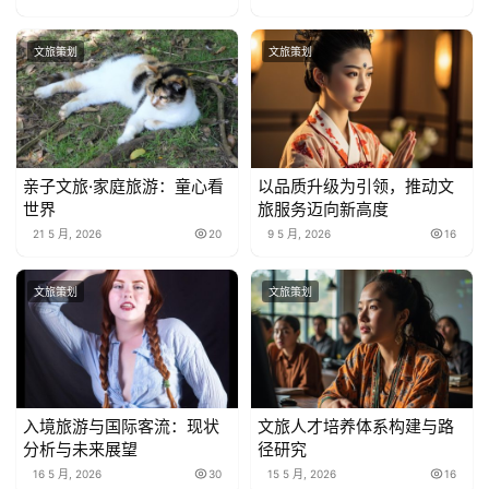
文旅策划
文旅策划
亲子文旅·家庭旅游：童心看
以品质升级为引领，推动文
世界
旅服务迈向新高度
21 5 月, 2026
20
9 5 月, 2026
16
文旅策划
文旅策划
入境旅游与国际客流：现状
文旅人才培养体系构建与路
分析与未来展望
径研究
16 5 月, 2026
30
15 5 月, 2026
16