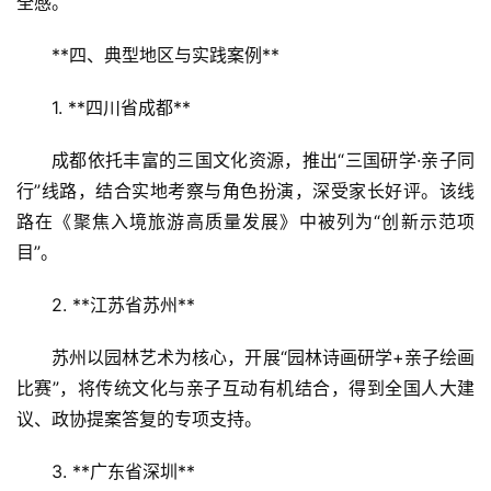
全感。  
消
**四、典型地区与实践案例**  
文
1. **四川省成都**  
旅
融
成都依托丰富的三国文化资源，推出“三国研学·亲子同
合
行”线路，结合实地考察与角色扮演，深受家长好评。该线
乡
路在《聚焦入境旅游高质量发展》中被列为“创新示范项
村
目”。  
振
兴
2. **江苏省苏州**  
登录
注册
苏州以园林艺术为核心，开展“园林诗画研学+亲子绘画
智
慧
比赛”，将传统文化与亲子互动有机结合，得到全国人大建
旅
议、政协提案答复的专项支持。  
游
3. **广东省深圳**  