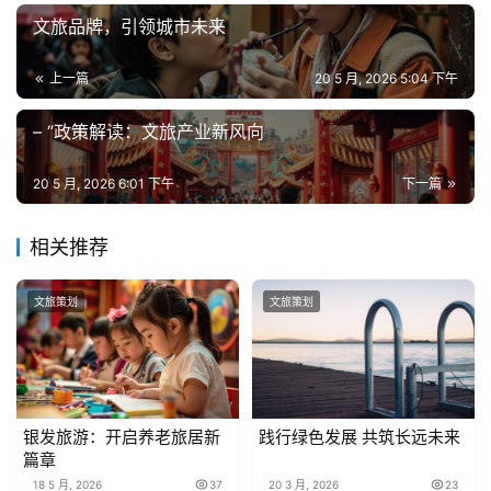
文旅品牌，引领城市未来
上一篇
20 5 月, 2026 5:04 下午
– “政策解读：文旅产业新风向
20 5 月, 2026 6:01 下午
下一篇
相关推荐
文旅策划
文旅策划
银发旅游：开启养老旅居新
践行绿色发展 共筑长远未来
篇章
18 5 月, 2026
37
20 3 月, 2026
23