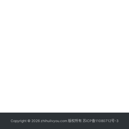
兴
登录
注册
智
慧
旅
游
A
R
+
文
旅
问
答
社
区
Copyright © 2026 zhihuilvyou.com 版权所有
苏ICP备11080712号-3