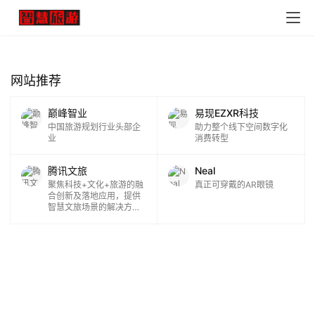
首
页
网站推荐
景
区
巅峰智业
易现EZXR科技
二
中国旅游规划行业头部企
助力整个线下空间数字化
消
业
消费转型
腾讯文旅
Neal
文
聚焦科技+文化+旅游的融
真正可穿戴的AR眼镜
旅
合创新及落地应用，提供
融
智慧文旅场景的解决方案
和标准产品，通过数字化
合
技术推动文旅产业转型升
级。
乡
村
振