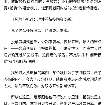
用，收取授权费的同时分享收益；还有的在探索“会员制消
费+投资”的混合模式，让消费者同时成为投资者和传播者。
A
R
【风险与机遇：理性看待投融资创新】
+
文
说了这么多好消息，也得泼点冷水。
旅
投融资模式创新，说起来容易，做起来难。最大的难点
问
在于——文旅项目的回报周期长、不确定性大，而资本天然
答
追求确定性和回报率。这两者的矛盾，不是靠几个“创新模
社
式”就能彻底解决的。
区
我见过太多这样的案例：某个项目为了拿到投资，做了
漂亮的PPT、夸大了市场预期，结果资本进来之后发现落差
太大，最后不欢而散。对双方来说都是伤害。
所以在这里，我想跟各位同行说句心里话：投融资是工
具，不是目的。拿到钱只是开始，做出好产品才是根本。与