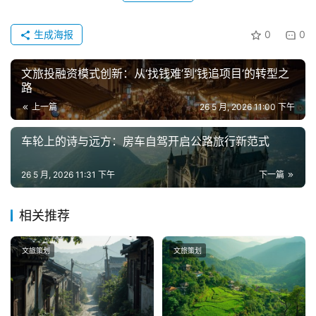
生成海报
0
0
文旅投融资模式创新：从‘找钱难’到‘钱追项目’的转型之
路
上一篇
26 5 月, 2026 11:00 下午
车轮上的诗与远方：房车自驾开启公路旅行新范式
26 5 月, 2026 11:31 下午
下一篇
相关推荐
文旅策划
文旅策划