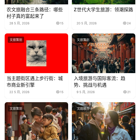
农文旅融合三条路径：哪些
Z世代大学生旅游：领潮探路
村子真的富起来了
28 5 月, 2026
15
20 5 月, 2026
24
文旅策划
文旅策划
当主题街区遇上步行街：城
入境旅游与国际客流：趋
市商业新引擎
势、挑战与机遇
22 5 月, 2026
15
9 5 月, 2026
21
文旅策划
文旅融合