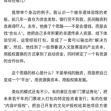
体现在哪儿？
区
二
我想举个身边的例子。我认识一个做非遗体验馆的老
消
板，前几年一直在为资金发愁，银行贷不到款，民间融资利
息高得吓人。去年，他换了个思路——不是去借钱，而是去
文
找“合伙人”。他把自己多年积累的非遗传承人资源、线下体
旅
验空间、运营经验打包，变成了一套可以输出的“解决方
融
合
案”。然后，他找到了一些想要进入文旅赛道的产业资本，
用股权置换的方式拿到了启动资金，同时绑定了一个有资源
乡
的合作伙伴。
村
振
这个思路的核心是什么？不是单纯的融资，而是把自己
兴
变成一个“平台”，用资源换资本，用股权换发展。
登录
注册
智
类似的模式还有不少。有的景区在做“门票证券化”，把
慧
未来若干年的门票收入打包向特定投资者发行；有的在做
旅
“内容IP授权”，把自己开发的文化IP授权给其他项目方使
游