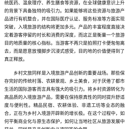
消
统医药、温泉理疗、养生膳食等资源，在全球健康意识上升
的背景下具备独特的吸引力。如果能够将这些资源与旅游产
文
品进行有机整合，并在国际医疗认证、服务标准等方面实现
旅
突破，入境旅游的结构将更加多元。产品的丰富程度直接决
融
定着游客停留的时长和消费的深度，而这正是衡量一个旅游
合
目的地质量的核心指标。当游客不再只是拍照打卡便匆匆离
去，而是愿意放慢脚步沉浸式感受，目的地的价值便得到了
乡
真正释放。
村
振
乡村文旅同样是入境旅游产品创新的重要战场。那些保
兴
存完好的传统村落、农耕景观、乡土美食，对于厌倦了都市
登录
注册
生活的国际游客而言具有强大的吸引力。将乡村资源转化为
智
高品质的入境旅游产品，需要在保持原真性的同时提升舒适
慧
旅
度与便利性。精品民宿、农耕体验、非遗工坊等业态的融
游
合，正在为乡村入境游开辟新的增长极。在这个过程中，如
何平衡商业化与原生态保护，如何让当地社区从旅游发展中
A