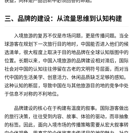
获益，同样是产品创新中必须回答的命题。
R
+
三、品牌的建设：从流量思维到认知构建
文
旅
入境旅游的复苏不仅是市场问题，更是传播问题。当全
问
球游客在规划下一次旅行目的地时，中国能否进入他们的候
答
选清单，很大程度上取决于目的地品牌在全球认知版图中的
社
位置。长期以来，中国入境旅游的品牌建设相对滞后，国际
区
社会对中国的认知往往停留在古老的文明符号层面，而对当
代中国的生活美学、创意活力、休闲品质缺乏足够的感知。
这种认知的断层，导致中国在与其他旅游目的地的竞争中处
于信息不对称的不利地位。
品牌建设的核心在于构建有温度的叙事。国际游客做出
的旅行决策，往往受到内容、故事、体验的驱动，而非抽象
的标签。因此，面向入境市场的传播策略需要从宏大叙事转