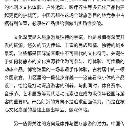
的地则以文化体验、户外运动、医疗养生等多元化产品构建
起更宽的护城河。中国若想在这场全球旅游目的地竞争中占
据有利位置，必须在产品供给侧做出实质性突破。
文化深度是入境旅游最独特的禀赋，也是最值得深度开
发的资源。悠久的历史传统、丰富的民族风情、独特的城乡
景观，这些都是国际游客眼中不可替代的文化符号。关键在
于如何将静态的文化资源转化为可参与、可体验、可传播的
动态产品。博物馆里的一场非遗手作体验，古村落中的一顿
乡厨家宴，山区里的一段徒步穿越——这些看似小体的产品
设计，恰恰是打动深度游客的利器。与此同时，体育赛事、
首
音乐节、艺术展览等现代活动元素也在成为吸引年轻国际游
页
客的重要IP。产品创新的方向不是追求面面俱到，而是在核
心文化禀赋的基础上做出精品、做深体验。
景
区
另一值得关注的方向是康养与医疗旅游的潜力。中国传
二