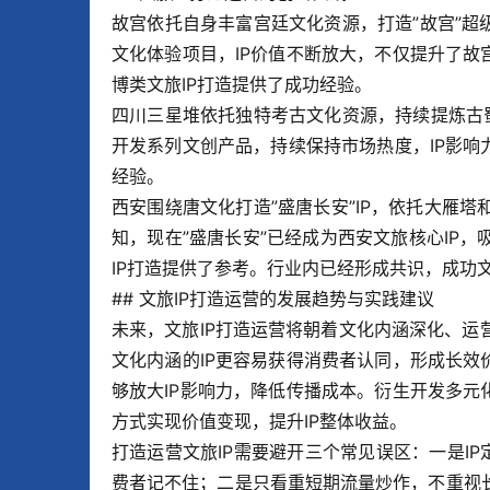
故宫依托自身丰富宫廷文化资源，打造”故宫”超
文化体验项目，IP价值不断放大，不仅提升了故
博类文旅IP打造提供了成功经验。
四川三星堆依托独特考古文化资源，持续提炼古蜀
开发系列文创产品，持续保持市场热度，IP影响
经验。
西安围绕唐文化打造”盛唐长安”IP，依托大雁
知，现在”盛唐长安”已经成为西安文旅核心IP
IP打造提供了参考。行业内已经形成共识，成功
## 文旅IP打造运营的发展趋势与实践建议
未来，文旅IP打造运营将朝着文化内涵深化、
文化内涵的IP更容易获得消费者认同，形成长效
够放大IP影响力，降低传播成本。衍生开发多元
方式实现价值变现，提升IP整体收益。
打造运营文旅IP需要避开三个常见误区：一是IP
费者记不住；二是只看重短期流量炒作，不重视