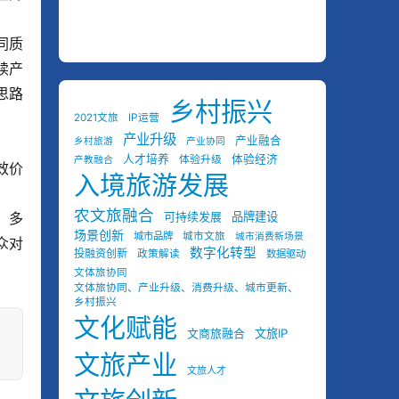
同质
续产
思路
乡村振兴
2021文旅
IP运营
产业升级
产业融合
乡村旅游
产业协同
人才培养
体验经济
体验升级
产教融合
效价
入境旅游发展
农文旅融合
、多
可持续发展
品牌建设
场景创新
城市品牌
城市文旅
城市消费新场景
众对
数字化转型
投融资创新
政策解读
数据驱动
文体旅协同
文体旅协同、产业升级、消费升级、城市更新、
乡村振兴
文化赋能
文商旅融合
文旅IP
文旅产业
文旅人才