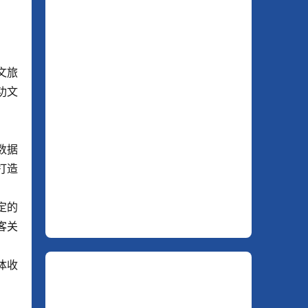
文旅
功文
数据
打造
定的
客关
体收