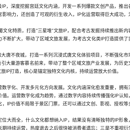
级IP，深度挖掘宫廷文化内涵，开发一系列爆款文创产品，推出
宫影响力，还创造了可观的衍生收入，IP化运营取得巨大成功，
文化特质，打造”三星堆”文旅IP，配合考古发掘持续推出新内
力不断扩大，带动了区域文旅发展，为考古文化类IP打造提供了
塔和大唐不夜城，打造一系列沉浸式唐文化体验项目，不断强化市
，吸引大量游客慕名前来，带动了整个区域文旅产业发展，为历史
文旅IP打造，核心是锚定独特文化内核，持续运营放大价值。
运营数字化、开发多元化方向发展。文化内涵深化愈发重要，拥有
价值。运营数字化成为趋势，通过数字内容持续传播强化IP认知
化，IP价值不局限于景区门票，还可以通过文创、影视、授权等
定位大而全，什么文化都想纳入IP，结果没有清晰独特的IP形象
长期持续运营，热度退去之后很快被消费者遗忘；三是不重视衍