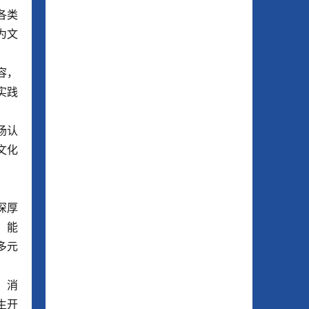
各类
为文
容，
实践
场认
文化
深厚
，能
多元
，消
生开