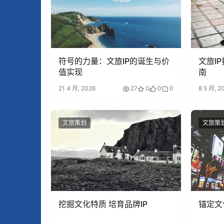
符号的力量：文旅IP的诞生与价
文旅I
值实现
南
21 4 月, 2026
27
0
0
0
8 5 月, 2
文旅策划
文旅策
挖掘文化特质 培育品牌IP
锚定文