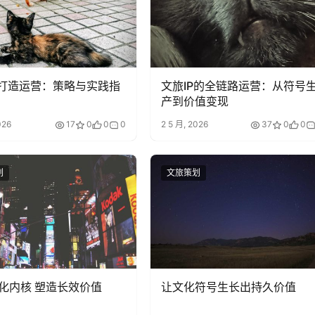
P打造运营：策略与实践指
文旅IP的全链路运营：从符号
产到价值变现
026
17
0
0
0
2 5 月, 2026
37
0
0
划
文旅策划
化内核 塑造长效价值
让文化符号生长出持久价值