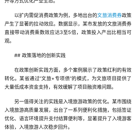
升等方式优化产业生态。
以扩内需促消费政策为例，多地出台的
文旅消费券
政策
产生了显著的拉动效应。数据显示，某市发放的文旅消费券
直接带动消费乘数效应达3至5倍，政策投入产出比相当可
观。
## 政策落地的创新实践
首
在政策创新实践方面，多个案例展示了政策红利的有效
页
转化。某省通过”文旅+专项债”的模式，为文旅项目提供了
大量低成本资金支持，有效缓解了项目融资难问题。
景
区
另一值得关注的实践是入境旅游政策的优化。某市围绕
二
入境旅游高质量发展，出台了一系列便利化措施，包括签证
消
优化、语言环境提升支付结算便利等，显著提升了入境游客
体验，入境旅游人次稳步回升。
文