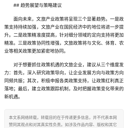
旅
## 趋势展望与策略建议
融
合
面向未来，文旅产业政策将呈现三个显著趋势。一是政
策支持持续加强，文旅产业在国民经济中的地位将进一步提
乡
升。二是政策精准度提高，针对细分领域的定向支持将更加
村
精准。三是政策协同性增强，文旅政策将与文化、体育、农
振
业等相关政策更加紧密地协同。
兴
对于想要抓住政策机遇的文旅企业，建议从三个维度发
登录
注册
智
力：首先，深入研究政策导向，让企业发展方向与政策方向
慧
同频共振；其次，积极申报各类政策支持，让政策红利真正
旅
落地；最后，建立政策跟踪机制，及时把握政策变化带来的
游
新机遇。
A
R
本文系网络转载，转载目的在于传递更多信息，并不代表本网
+
赞同其观点和对其真实性负责。如涉及作品内容、版权和其它
文