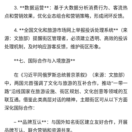
合
3. **数据运营**：基于大数据分析消费行为、客流热
点和营销效果，优化业态组合和营销策略，形成闭环反馈。  
乡
村
4. **全国文化和旅游市场网上举报投诉处理系统**（来
振
源：文旅部）提醒街区管理者，必须建立透明、高效的投诉
兴
处理机制，及时响应游客反馈，维护街区形象。
登录
注册
智
**七、国际合作与入境旅游**  
慧
旅
在《习近平同俄罗斯总统普京茶叙》（来源：文旅部）
游
中，两国元首强调了文化与旅游的互补合作，推动“一带一
路”沿线国家在旅游设施、街区规划、文化创意等领域的互
A
联互通。借鉴此类高层对话的精神，主题街区可从以下方面
R
深化国际合作：  
+
文
– **品牌互认**：与国外知名街区建立友好合作，开展
旅
品牌互认、联合营销和资源共享。  