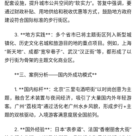
配套设施，提升城市公共空间的“软实力”。答复中强调，要
通过财政补贴、用地供给和税收优惠等方式，鼓励地方政府
建设符合国际标准的步行街区。  
3. **地方实践**：多个省市已将主题街区列入新型城
镇化、历史文化名城和旅游目的地的重点项目。例如，上海
“新天地”、成都“宽窄巷子”、武汉“汉正街”等，都形成了以
步行街为骨架的主题文化商业区。
**三、案例分析——国内外成功模式**  
1. **国内标杆**：北京“三里屯酒吧街”以时尚创意为主
题，融合艺术装置与夜间经济，吸引了大量国内外年轻游
客。广州“荔枝湾”通过活化老广州水乡风貌，形成步行+主
题的双核驱动，入境游客满意度居全国前列。  
2. **国外经验**：日本“表参道”、法国“香榭丽舍大街”