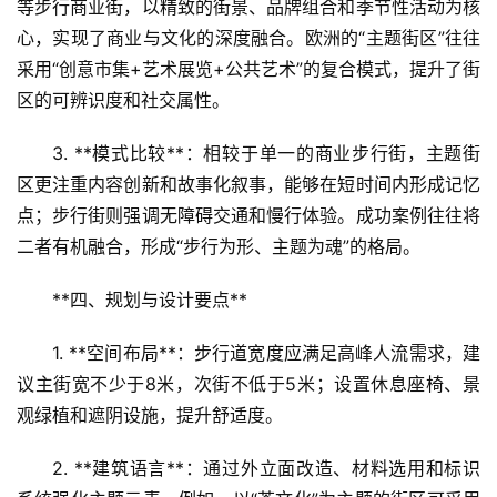
等步行商业街，以精致的街景、品牌组合和季节性活动为核
心，实现了商业与文化的深度融合。欧洲的“主题街区”往往
采用“创意市集+艺术展览+公共艺术”的复合模式，提升了街
区的可辨识度和社交属性。  
3. **模式比较**：相较于单一的商业步行街，主题街
区更注重内容创新和故事化叙事，能够在短时间内形成记忆
点；步行街则强调无障碍交通和慢行体验。成功案例往往将
二者有机融合，形成“步行为形、主题为魂”的格局。
**四、规划与设计要点**  
1. **空间布局**：步行道宽度应满足高峰人流需求，建
议主街宽不少于8米，次街不低于5米；设置休息座椅、景
观绿植和遮阴设施，提升舒适度。  
2. **建筑语言**：通过外立面改造、材料选用和标识