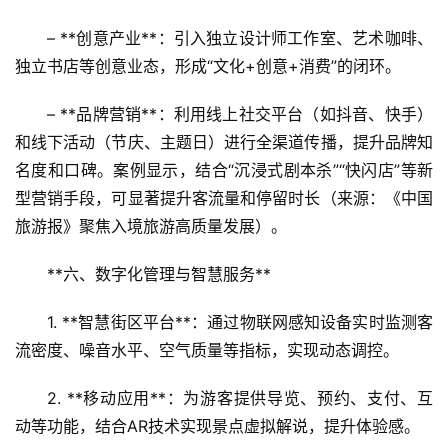
– **创意产业**：引入独立设计师工作室、艺术咖啡、
独立书店等创意业态，形成“文化+创意+消费”的闭环。  
– **品牌营销**：利用线上社交平台（如抖音、快手）
和线下活动（节庆、主题日）进行全渠道传播，提升品牌知
名度和口碑。案例显示，结合“沉浸式剧本杀”“快闪店”等新
首
型营销手段，可显著提升客流量和停留时长（来源：《中国
页
旅游报》聚焦入境旅游高质量发展）。
景
**六、数字化管理与智慧服务**  
区
二
1. **智慧街区平台**：通过物联网感知设备实时监测客
消
流密度、噪音水平、空气质量等指标，实现动态调控。  
文
2. **移动应用**：为游客提供导览、预约、支付、互
旅
动等功能，结合AR技术实现景点虚拟解说，提升体验感。  
融