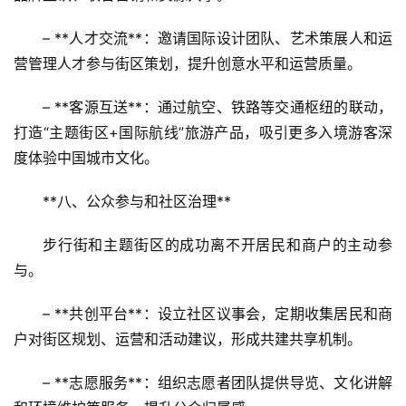
问
– **人才交流**：邀请国际设计团队、艺术策展人和运
答
营管理人才参与街区策划，提升创意水平和运营质量。  
社
区
– **客源互送**：通过航空、铁路等交通枢纽的联动，
打造“主题街区+国际航线”旅游产品，吸引更多入境游客深
度体验中国城市文化。  
**八、公众参与和社区治理**  
步行街和主题街区的成功离不开居民和商户的主动参
与。  
– **共创平台**：设立社区议事会，定期收集居民和商
户对街区规划、运营和活动建议，形成共建共享机制。  
– **志愿服务**：组织志愿者团队提供导览、文化讲解