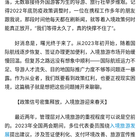
落，无数靠接待外国游客为生的导游、旅行社举步维艰。记
得2022年底防疫政策调整时，一位在携程工作多年的朋友
跟我说，那段时间他每天都在刷新闻，就等着入境政策何时
能真正放开，“我们等得太久了，真的快撑不住了”。
好消息是，曙光终于来了。从2023年初开始，随着国
际航线逐步恢复、签证办理更加便利，入境旅游市场开始缓
慢回温。但复苏之路远没有想象中顺利——国际航班运力不
足、导游人才流失、目的地国际推广力度不够等问题逐一暴
露。作为从业者，我们既要看到政策红利，也要正视现实困
境，这篇稿子就是想把这些问题摊开来聊聊。
【政策信号密集释放，入境旅游迎来春天】
最近两年，管理层对入境旅游的重视程度可以说是空前
的。2023年全国两会期间，多位代表委员围绕
入境旅游发
展
提出建议，涉及签证便利化、支付环境改善、旅游宣传推