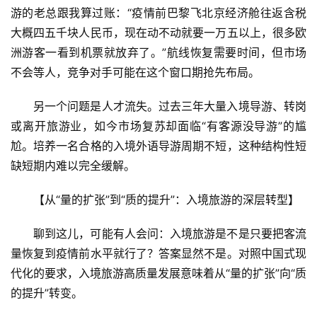
游的老总跟我算过账：“疫情前巴黎飞北京经济舱往返含税
大概四五千块人民币，现在动不动就要一万五以上，很多欧
洲游客一看到机票就放弃了。”航线恢复需要时间，但市场
不会等人，竞争对手可能在这个窗口期抢先布局。
另一个问题是人才流失。过去三年大量入境导游、转岗
或离开旅游业，如今市场复苏却面临“有客源没导游”的尴
尬。培养一名合格的入境外语导游周期不短，这种结构性短
缺短期内难以完全缓解。
首
【从“量的扩张”到“质的提升”：入境旅游的深层转型】
页
聊到这儿，可能有人会问：入境旅游是不是只要把客流
景
量恢复到疫情前水平就行了？答案显然不是。对照中国式现
区
代化的要求，入境旅游高质量发展意味着从“量的扩张”向“质
二
的提升”转变。
消