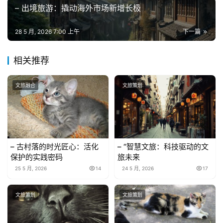
– 出境旅游：撬动海外市场新增长极
28 5 月, 2026 7:00 上午
下一篇
相关推荐
文旅融合
文旅策划
– 古村落的时光匠心：活化
– “智慧文旅：科技驱动的文
保护的实践密码
旅未来
25 5 月, 2026
14
24 5 月, 2026
17
文旅策划
文旅策划