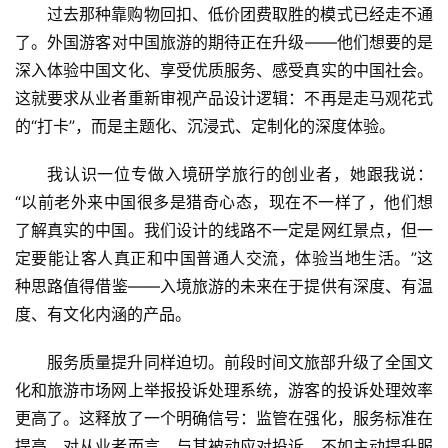
过去那种靠购物回扣、低价团费取胜的模式已经走不通
文
了。外国游客对中国旅游的期待正在升级——他们想要的是
旅
深入体验中国文化、享受优质服务、感受真实的中国社会。
融
合
这就要求从业者重新审视产品设计逻辑：不再是走马观花式
的“打卡”，而是主题化、沉浸式、定制化的深度体验。
乡
村
我认识一位专做入境研学旅行的创业者，她跟我说：
振
“以前老外来中国很多是猎奇心态，现在不一样了，他们想
兴
了解真实的中国。我们设计的线路不一定是网红景点，但一
定要能让客人真正和中国普通人交流，体验当地生活。”这
登录
注册
智
种思路值得借鉴——入境旅游的未来在于提供有深度、有温
慧
度、有文化内涵的产品。
旅
游
服务质量提升同样迫切。前段时间文旅部升级了全国文
化和旅游市场网上举报投诉处理系统，游客的投诉处理效率
A
更高了。这释放了一个明确信号：监管在强化，服务标准在
R
提高。对从业者而言，与其被动应对投诉，不如主动提升服