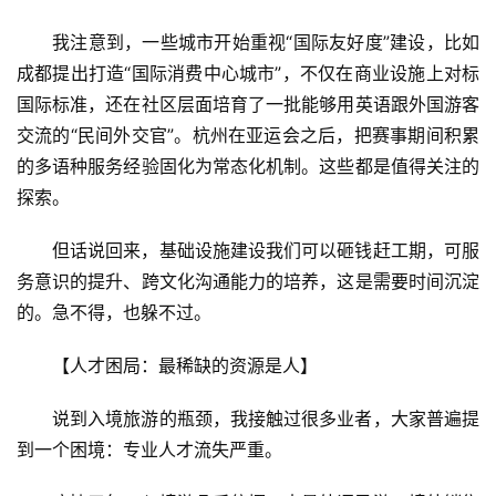
首
页
我注意到，一些城市开始重视“国际友好度”建设，比如
成都提出打造“国际消费中心城市”，不仅在商业设施上对标
景
国际标准，还在社区层面培育了一批能够用英语跟外国游客
区
交流的“民间外交官”。杭州在亚运会之后，把赛事期间积累
二
的多语种服务经验固化为常态化机制。这些都是值得关注的
消
探索。
文
但话说回来，基础设施建设我们可以砸钱赶工期，可服
旅
务意识的提升、跨文化沟通能力的培养，这是需要时间沉淀
融
的。急不得，也躲不过。
合
【人才困局：最稀缺的资源是人】
乡
村
说到入境旅游的瓶颈，我接触过很多业者，大家普遍提
振
到一个困境：专业人才流失严重。
兴