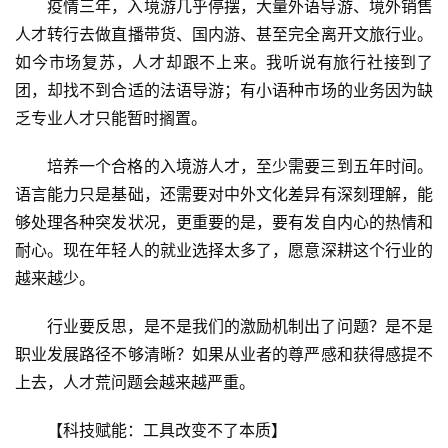
疫情三年，入境游几乎停摆，大量外语导游、境外销售
登录
注册
智
人才转行去做直播带货、国内游、甚至完全离开文旅行业。
慧
如今市场复苏，人才却跟不上来。我听说有旅行社接到了
旅
团，却找不到合适的法语导游；有小语种市场的业务因为缺
游
乏专业人才只能暂时搁置。
A
培养一个合格的入境游人才，至少需要三到五年时间。
R
语言能力只是基础，还需要对中外文化差异有深刻理解，能
+
文
够处理各种突发状况，更重要的是，要有发自内心的热情和
旅
耐心。现在年轻人的就业选择太多了，愿意深耕这个行业的
越来越少。
问
答
行业要反思，是不是我们的激励机制出了问题？是不是
社
职业发展路径不够清晰？如果从业者的尊严感和获得感提不
区
上去，人才荒问题会越来越严重。
【科技赋能：工具改变不了本质】