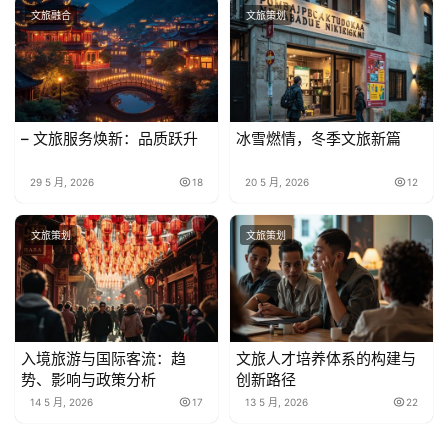
文旅融合
文旅策划
– 文旅服务焕新：品质跃升
冰雪燃情，冬季文旅新篇
29 5 月, 2026
18
20 5 月, 2026
12
文旅策划
文旅策划
入境旅游与国际客流：趋
文旅人才培养体系的构建与
势、影响与政策分析
创新路径
14 5 月, 2026
17
13 5 月, 2026
22