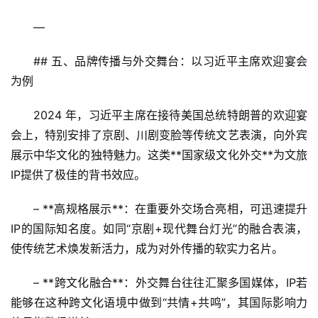
消
—
文
旅
## 五、品牌传播与外交舞台：以习近平主席欢迎宴会
融
为例  
合
2024 年，习近平主席在接待美国总统特朗普的欢迎宴
乡
会上，特别安排了京剧、川剧变脸等传统文艺表演，向外宾
村
展示中华文化的独特魅力。这类**国家级文化外交**为文旅
振
IP提供了极佳的背书效应。  
兴
– **高规格展示**：在重要外交场合亮相，可迅速提升
登录
注册
智
IP的国际知名度。如同“京剧+现代舞台灯光”的融合表演，
慧
使传统艺术焕发新活力，成为对外传播的软实力名片。  
旅
游
– **跨文化融合**：外交舞台往往汇聚多国媒体，IP若
能够在这种跨文化语境中做到“共情+共鸣”，其国际影响力
A