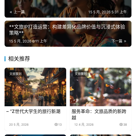
上一篇
15 5 月, 2026 5:31 上午
**文旅IP打造运营：构建差异化品牌价值与沉浸式体验
策略**
15 5 月, 2026 6:11 上午
下一篇
相关推荐
文旅策划
文旅策划
– “Z世代大学生的旅行新潮
服务革命：文旅品质的新跨
越
20 5 月, 2026
13
12 4 月, 2026
38