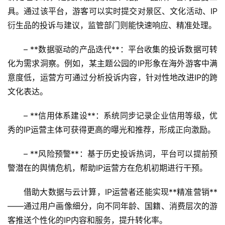
具。通过该平台，游客可以实时提交对景区、文化活动、IP
衍生品的投诉与建议，监管部门则能快速响应、精准处理。  
– **数据驱动的产品迭代**：平台收集的投诉数据可转
化为需求洞察。例如，某主题公园的IP形象在海外游客中满
意度低，运营方可通过分析投诉内容，针对性地改进IP的跨
文化表达。  
– **信用体系建设**：系统同步记录企业信用等级，优
秀的IP运营主体可获得更高的曝光和推荐，形成正向激励。  
首
– **风险预警**：基于历史投诉热词，平台可以提前预
页
警潜在的舆情危机，帮助IP运营方在危机初期进行干预。  
景
借助大数据与云计算，IP运营者还能实现**精准营销**
区
——通过用户画像细分，向不同年龄、国籍、消费层次的游
二
客推送个性化的IP内容和服务，提升转化率。