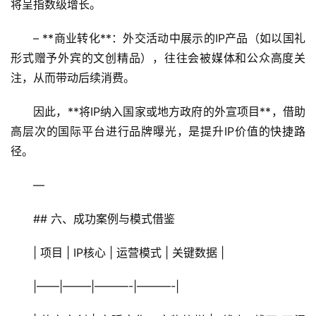
将呈指数级增长。  
R
+
– **商业转化**：外交活动中展示的IP产品（如以国礼
文
形式赠予外宾的文创精品），往往会被媒体和公众高度关
旅
注，从而带动后续消费。  
问
因此，**将IP纳入国家或地方政府的外宣项目**，借助
答
高层次的国际平台进行品牌曝光，是提升IP价值的快捷路
社
径。
区
—
## 六、成功案例与模式借鉴  
| 项目 | IP核心 | 运营模式 | 关键数据 |
|——|——–|———-|———-|