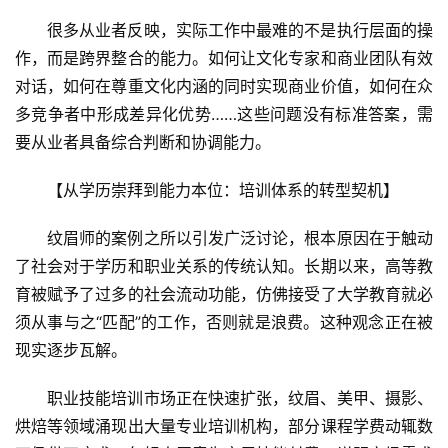
很多从业者反映，实际工作中最难的不是执行层面的操
作，而是跨界整合的能力。如何让文化专家和商业团队有效
对话，如何在尊重文化内涵的同时实现商业价值，如何在众
多竞争者中形成差异化优势……这些问题没有标准答案，需
要从业者具备综合判断和协调能力。
首
页
【从学历崇拜到能力本位：培训体系的转型契机】
景
纹眉师的案例之所以引发广泛讨论，根本原因在于触动
区
了社会对于学历和职业关系的传统认知。长期以来，高等教
二
消
育被赋予了过多的社会流动功能，仿佛接受了大学教育就必
须从事与之“匹配”的工作，否则就是浪费。这种观念正在被
文
现实逐步瓦解。
旅
融
职业技能培训市场正在快速扩张，纹眉、美甲、摄影、
合
烘焙等领域涌现出大量专业培训机构，部分课程学费动辄数