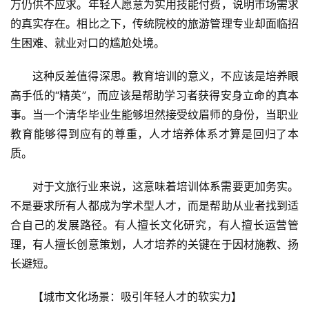
万仍供不应求。年轻人愿意为实用技能付费，说明市场需求
乡
的真实存在。相比之下，传统院校的旅游管理专业却面临招
村
生困难、就业对口的尴尬处境。
振
兴
这种反差值得深思。教育培训的意义，不应该是培养眼
高手低的“精英”，而应该是帮助学习者获得安身立命的真本
登录
注册
智
事。当一个清华毕业生能够坦然接受纹眉师的身份，当职业
慧
教育能够得到应有的尊重，人才培养体系才算是回归了本
旅
质。
游
对于文旅行业来说，这意味着培训体系需要更加务实。
A
不是要求所有人都成为学术型人才，而是帮助从业者找到适
R
合自己的发展路径。有人擅长文化研究，有人擅长运营管
+
文
理，有人擅长创意策划，人才培养的关键在于因材施教、扬
旅
长避短。
【城市文化场景：吸引年轻人才的软实力】
问