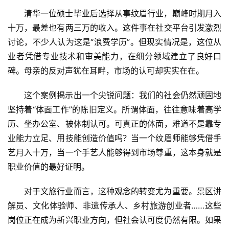
清华一位硕士毕业后选择从事纹眉行业，巅峰时期月入
十万，最差也有两三万的收入。这件事在社交平台引发激烈
讨论，不少人认为这是“浪费学历”。但现实情况是，这位从
业者凭借专业技术和审美能力，在细分领域建立了良好口
碑。母亲的反对声犹在耳畔，市场的认可却实实在在。
这个案例揭示出一个尖锐问题：我们的社会仍然顽固地
坚持着“体面工作”的陈旧定义。所谓体面，往往意味着高学
历、坐办公室、被体制认可。可真正的体面，难道不是靠专
业能力立足、用技能创造价值吗？当一个纹眉师能够凭借手
艺月入十万，当一个手艺人能够得到市场尊重，这本身就是
职业价值的最好证明。
对于文旅行业而言，这种观念的转变尤为重要。景区讲
解员、文化体验师、非遗传承人、乡村旅游创业者……这些
岗位正在成为新兴职业方向，但社会认可度仍然有限。如果