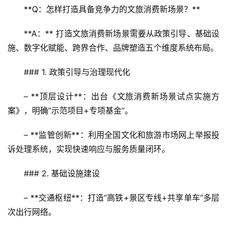
**Q：怎样打造具备竞争力的文旅消费新场景？**  
登录
注册
智
慧
**A：** 打造文旅消费新场景需要从政策引导、基础设
旅
施、数字化赋能、跨界合作、品牌塑造五个维度系统布局。
游
### 1. 政策引导与治理现代化
A
R
– **顶层设计**：出台《文旅消费新场景试点实施方
+
案》，明确“示范项目+专项基金”。  
文
旅
– **监管创新**：利用全国文化和旅游市场网上举报投
诉处理系统，实现快速响应与服务质量闭环。  
问
答
### 2. 基础设施建设
社
区
– **交通枢纽**：打造“高铁+景区专线+共享单车”多层
次出行网络。  