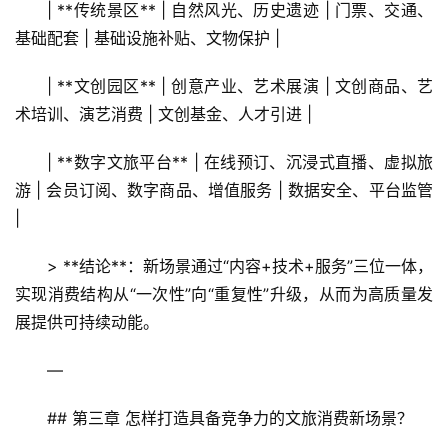
| **传统景区** | 自然风光、历史遗迹 | 门票、交通、
首
基础配套 | 基础设施补贴、文物保护 |
页
| **文创园区** | 创意产业、艺术展演 | 文创商品、艺
景
术培训、演艺消费 | 文创基金、人才引进 |
区
二
| **数字文旅平台** | 在线预订、沉浸式直播、虚拟旅
消
游 | 会员订阅、数字商品、增值服务 | 数据安全、平台监管 
|
文
旅
> **结论**：新场景通过“内容+技术+服务”三位一体，
融
实现消费结构从“一次性”向“重复性”升级，从而为高质量发
合
展提供可持续动能。
乡
—
村
振
## 第三章 怎样打造具备竞争力的文旅消费新场景？
兴