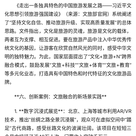
《走出一条独具特色的中国旅游发展之路——习近平文
首
化思想引领旅游强国建设》（来源：文旅部官网）系统阐述
页
了“坚持文化自信、推动旅游升级、实现高质量发展”的总体
思路。文件指出，文化是旅游的灵魂，旅游是文化的载体，
景
两者互为支撑、相互促进。要在旅游产品中注入中华优秀传
区
统文化的基因，让游客在欣赏自然风光的同时，感受中华文
二
明的独特魅力。为此，国家层面提出了“文化+旅游+N”跨界
消
融合模式，鼓励发展“文旅+科技”“文旅+体育”“文旅+教育”
等多元化业态，打造具有中国特色和时代特征的文化旅游品
文
旅
牌。
融
合
**六、创新案例：文旅融合的新场景实践**  
1. **数字沉浸式展览**：北京、上海等城市利用AR/VR
乡
技术，推出“丝绸之路全景沉浸展”，观众可在虚拟空间中“踏
村
振
足”古代商路，感受丝路文化的波澜壮阔。该项目在短短三
兴