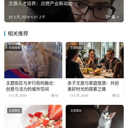
文旅人才培养：点燃产业新动能
20 5 月, 2026 5:31 上午
下一篇
相关推荐
文旅策划
文旅策划
主题街区与步行街的融合：
亲子文旅与家庭旅游：共创
创意与活力的城市空间
美好时光的探索之路
17 5 月, 2026
16
14 5 月, 2026
22
文旅策划
文旅策划