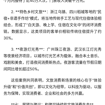
个月内接待了近40万人次，门票收入突破千万元。  
登录
注册
2. **特色乡村文旅**：浙江乌镇、四川稻城等地的“民
智
慧
宿+非遗手作坊”模式，将当地传统手工艺与现代住宿体验相
旅
结合，形成了“白天游、晚上学、住宿在文化中”的闭环消费
游
链。数据显示，这类项目的客单价相较传统住宿提升了约
30%。  
A
R
3. **夜游灯光秀**：广州珠江夜游、武汉长江灯光秀
+
等夜景经济项目，以城市灯光艺术为载体，融合本土音乐、
文
戏剧和美食，打造夜间消费新热点。夜游客流量在节假日期
旅
间同比增长超过50%。  
问
这些案例共同表明，文旅消费新场景的核心在于“体验
答
升级”和“价值共创”，即以文化为纽带，以科技为驱动，以服
社
务为保障，实现消费者、企业和社会的多方共赢。
区
**七、展望与建议：构建可持续的文旅消费生态**  