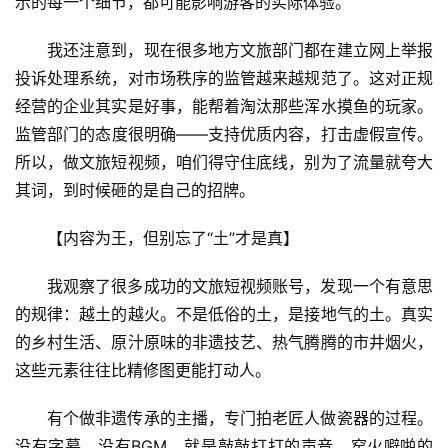
示的每一个细节，都可能影响游客的实际体验。
我还注意到，现在很多地方文旅部门都在建立网上举报
投诉处理系统，对市场秩序的监管越来越规范了。这对正规
经营的企业其实是好事，能帮着淘汰那些浑水摸鱼的玩家。
监管部门的态度很明确——支持优质内容，打击虚假宣传。
所以，做文旅短视频，咱们得守住底线，别为了流量就夸大
其词，到时候砸的是自己的招牌。
【内容为王，但别忘了“土”才是真】
我观察了很多成功的文旅短视频账号，发现一个有意思
的规律：越土的越火。不是低俗的土，是接地气的土。真实
的乡村生活、原汁原味的非遗技艺、热气腾腾的市井烟火，
首
这些元素往往比精修图更能打动人。
页
有个做非遗传承的主播，专门拍老匠人做瓷器的过程。
景
没有字幕、没有BGM，就是敲敲打打的声音，窑火噼啪的