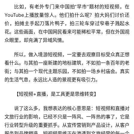
比如，有老外专门来中国拍“早市”题材的短视频，在
A
YouTube上播放量惊人。他们拍什么呢？拍大妈们讨价还
R
价，拍摊主手起刀落片鸭子，拍三轮车穿过窄巷子溅起水
+
花。这些画面，在中国网民看来可能稀松平常，但在外国观
文
旅
众眼里，却充满了异域风情。
所以，做入境游短视频，一定要去观察目标受众真正想
问
看什么。与其拍一座新建的地标建筑，不如拍一条百年的老
答
社
街；与其拍一个现代主题乐园，不如拍一场乡村庙会。真实
区
的生活气息，永远比人造的景观更有吸引力。
【短视频+直播，是工具更是思维转变】
说了这么多，我想表达的核心意思是：短视频和直播对
文旅行业的影响，已经不只是一阵风、一阵热的事了，它是
行业转型升级的重要抓手。从宣传营销到产品设计，从客户
服务到品牌塑造，短视频思维正在渗透到文旅经营的每一个