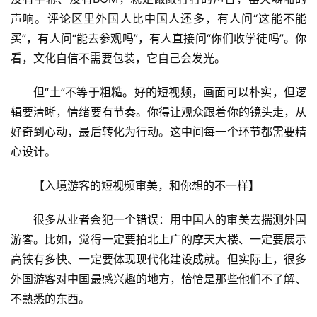
区
二
声响。评论区里外国人比中国人还多，有人问“这能不能
消
买”，有人问“能去参观吗”，有人直接问“你们收学徒吗”。你
看，文化自信不需要包装，它自己会发光。
文
旅
但“土”不等于粗糙。好的短视频，画面可以朴实，但逻
融
辑要清晰，情绪要有节奏。你得让观众跟着你的镜头走，从
合
好奇到心动，最后转化为行动。这中间每一个环节都需要精
心设计。
乡
村
【入境游客的短视频审美，和你想的不一样】
振
兴
很多从业者会犯一个错误：用中国人的审美去揣测外国
游客。比如，觉得一定要拍北上广的摩天大楼、一定要展示
登录
注册
智
高铁有多快、一定要体现现代化建设成就。但实际上，很多
慧
外国游客对中国最感兴趣的地方，恰恰是那些他们不了解、
旅
不熟悉的东西。
游