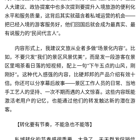
人大建议、政协提案中也多次提到要提升入境旅游的便利化
页
水平和服务质量，这背后其实就蕴含着私域运营的机会——
景
把已经入境的游客服务好，他们回国后就会成为最真实、最
区
有说服力的“民间代言人”。
二
消
内容形式上，我建议文旅从业者多做“场景化内容”。比
如，不要只发“我们的景区风景优美”，而是发一段游客在景
文
区里喝茶看日落的短视频，配上一句“下午五点的山风，刚
旅
刚好”。这种代入感强的内容，比硬邦邦的产品介绍有效十
融
倍。你还可以分享幕后故事——景区工作人员的日常、当地
合
手工艺人的坚持、一次不期而遇的人文惊喜。这些内容既能
激活老用户的记忆，也能通过他们的转发触达新的潜在游
乡
客。
村
振
【转化要有节奏，不能急也不能等】
兴
私域转化的节奏感很重要。太急了，天天群发促销信
登录
注册