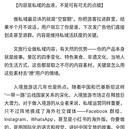
【内容是私域的血液，不是可有可无的点缀】
做私域最忌讳的就是“空窗期”。你把游客拉进群里，结
果半个月不说话，用户就忘了你是谁，下次发广告他们直接
划走甚至退群。内容是维持私域活跃度的关键。
文旅行业做私域内容，有天然的优势——你的产品本身
就是故事。景区的四季变化、特色美食、非遗文化、当地人
的生活方式，这些都是取之不尽的内容素材。关键是怎么用
这些素材去“撩”用户的情绪。
入境旅游这几年也是热点。随着中国和巴基斯坦这样
“一带一路”沿线国家关系的深化，入境旅游市场正在释放巨
大潜力。对于做入境游的从业者来说，私域运营同样重要，
只不过阵地换成了海外社交媒体——Facebook 群组、
Instagram、WhatsApp，甚至是小红书的海外版。你要做
的，是用国际化的语言和视觉，讲好中国文旅的故事。全国
首