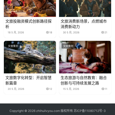
文旅投融资模式创新路径探
文旅消费新场景，点燃城市
析
消费新动力
18 5 月, 2026
18
30 5 月, 2026
21
文旅策划
文旅策划
文旅数字化转型：开启智慧
生态旅游与自然教育：融合
新篇章
创新与可持续发展之路
20 5 月, 2026
12
15 5 月, 2026
11
Copyright © 2026 zhihuilvyou.com 版权所有
苏ICP备11080712号-3