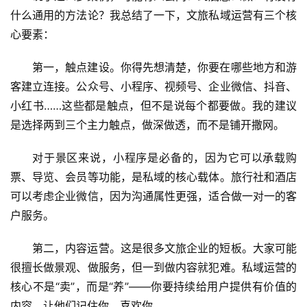
什么通用的方法论？我总结了一下，文旅私域运营有三个核
首
心要素：
页
第一，触点建设。你得先想清楚，你要在哪些地方和游
客建立连接。公众号、小程序、视频号、企业微信、抖音、
景
区
小红书……这些都是触点，但不是说每个都要做。我的建议
二
是选择两到三个主力触点，做深做透，而不是铺开撒网。
消
对于景区来说，小程序是必备的，因为它可以承载购
文
票、导览、会员等功能，是私域的核心载体。旅行社和酒店
旅
可以考虑企业微信，因为沟通属性更强，适合做一对一的客
融
户服务。
合
第二，内容运营。这是很多文旅企业的短板。大家可能
乡
很擅长做景观、做服务，但一到做内容就犯难。私域运营的
村
核心不是“卖”，而是“养”——你要持续给用户提供有价值的
振
内容，让他们记住你、喜欢你。