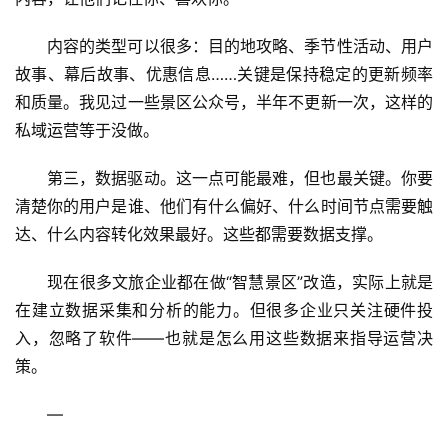
兴
内容的类型可以很多：目的地攻略、季节性活动、用户
登录
注册
智
故事、幕后故事、优惠信息……关键是保持稳定的更新频率
慧
和质量。我见过一些景区公众号，半年不更新一次，这样的
旅
私域运营等于没做。
游
第三，数据驱动。这一点可能最难，但也最关键。你要
A
清楚你的用户是谁、他们有什么偏好、什么时间节点需要触
R
达、什么内容转化效果最好。这些都需要数据支撑。
+
文
现在很多文旅企业都在做“智慧景区”改造，实际上就是
旅
在建立数据采集和分析的能力。但很多企业只关注硬件投
入，忽略了软件——也就是怎么用这些数据来指导运营决
问
答
策。
社
区
—