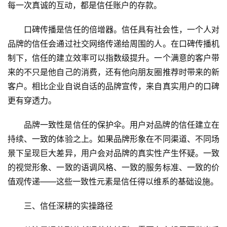
每一次真诚的互动，都是信任账户的存款。
口碑传播是信任的倍增器。信任具有社会性，一个人对
品牌的信任会通过社交网络传递给周围的人。在口碑传播机
制下，信任的建立效率可以指数级提升。一个满意的客户带
来的不只是他自己的消费，还有他向朋友圈推荐时带来的新
首
客户。相比企业自说自话的品牌宣传，来自真实用户的口碑
页
更有穿透力。
景
品牌一致性是信任的保护伞。用户对品牌的信任建立在
区
持续、一致的体验之上。如果品牌形象在不同渠道、不同场
二
消
景下呈现巨大差异，用户会对品牌的真实性产生怀疑。一致
的视觉形象、一致的语调风格、一致的服务标准、一致的价
文
值观传递——这些一致性元素是信任得以维系的基础设施。
旅
融
三、信任深耕的实操路径
合