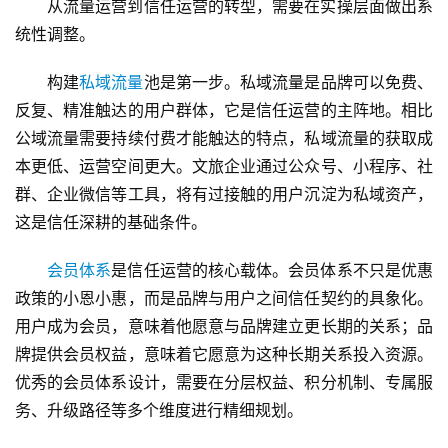
从流量运营到信任运营的转型，需要在实操层面做出系
乡
统性调整。
村
振
构建
私域流量
池是第一步。私域流量是品牌可以免费、
兴
反复、精准触达的用户群体，它是信任运营的主阵地。相比
公域流量需要持续付费才能触达的特点，私域流量的获取成
登录
注册
智
本更低、运营空间更大。文旅企业通过公众号、小程序、社
慧
群、企业微信等工具，将有过接触的用户沉淀为私域资产，
旅
这是信任深耕的基础条件。
游
会员体系
是信任运营的核心载体。会员体系不只是优惠
A
政策的小恩小惠，而是品牌与用户之间信任契约的具象化。
R
用户成为会员，意味着他愿意与品牌建立更长期的关系；品
+
牌提供会员权益，意味着它愿意为这种长期关系投入资源。
文
优秀的会员体系设计，需要在分层权益、积分机制、专属服
旅
务、升级路径等多个维度进行精细规划。
问