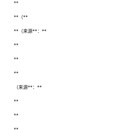
兴
** 
登录
注册
智
**（** 
慧
旅
**（来源**：** 
游
** 
A
** 
R
+
** 
文
旅
（来源**：** 
问
** 
答
社
** 
区
** 