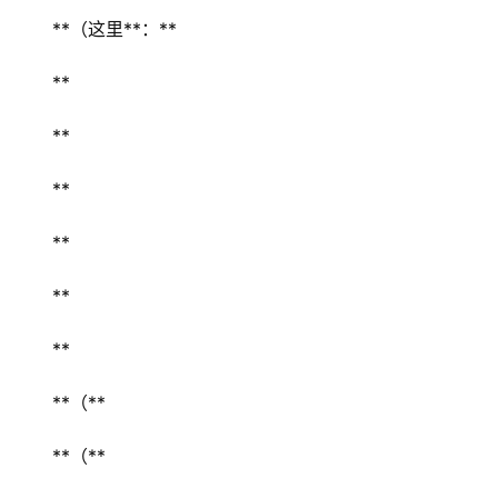
**（这里**：** 
首
页
** 
景
** 
区
二
** 
消
** 
文
** 
旅
融
** 
合
**（** 
乡
村
**（** 
振