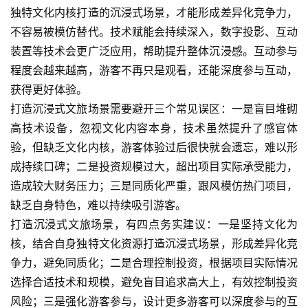
旅
独特文化内核打造的沉浸式场景，才能形成差异化竞争力，
融
不容易被模仿替代。技术赋能会持续深入，数字投影、互动
合
装置等技术会更广泛应用，帮助提升整体沉浸感。互动参与
程度会越来越高，游客不再只是观看，还能深度参与互动，
乡
村
获得更好体验。
振
打造沉浸式文旅场景需要避开三个常见误区：一是盲目堆砌
兴
高技术设备，忽视文化内容本身，技术虽然提升了感官体
验，但缺乏文化内核，游客体验过后很快就会遗忘，难以形
登录
注册
智
成持续口碑；二是投资规模过大，超出项目实际承受能力，
慧
造成较大财务压力；三是同质化严重，跟风模仿热门项目，
旅
缺乏自身特色，难以持续吸引游客。
游
打造沉浸式文旅场景，有四点务实建议：一是坚持文化为
核，结合自身独特文化资源打造沉浸式场景，形成差异化竞
A
争力，避免同质化；二是合理控制投资，根据项目实际情况
R
+
选择合适技术和规模，避免盲目追求高大上，有效控制投资
文
风险；三是强化游客参与，设计更多游客可以深度参与的互