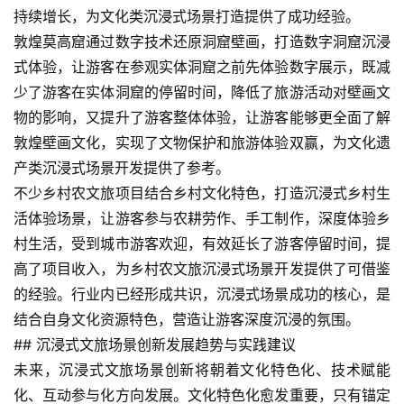
持续增长，为文化类沉浸式场景打造提供了成功经验。
敦煌莫高窟通过数字技术还原洞窟壁画，打造数字洞窟沉浸
式体验，让游客在参观实体洞窟之前先体验数字展示，既减
少了游客在实体洞窟的停留时间，降低了旅游活动对壁画文
物的影响，又提升了游客整体体验，让游客能够更全面了解
敦煌壁画文化，实现了文物保护和旅游体验双赢，为文化遗
产类沉浸式场景开发提供了参考。
不少乡村农文旅项目结合乡村文化特色，打造沉浸式乡村生
首
活体验场景，让游客参与农耕劳作、手工制作，深度体验乡
页
村生活，受到城市游客欢迎，有效延长了游客停留时间，提
高了项目收入，为乡村农文旅沉浸式场景开发提供了可借鉴
景
区
的经验。行业内已经形成共识，沉浸式场景成功的核心，是
二
结合自身文化资源特色，营造让游客深度沉浸的氛围。
消
## 沉浸式文旅场景创新发展趋势与实践建议
未来，沉浸式文旅场景创新将朝着文化特色化、技术赋能
文
化、互动参与化方向发展。文化特色化愈发重要，只有锚定