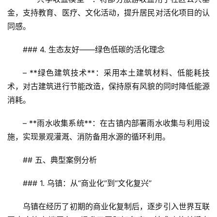
旅
金，支持教育、医疗、文化活动，提升居民对活化项目的认
融
同感。  
合
### 4. 生态友好——绿色低碳的活化理念  
乡
村
– **绿色建筑技术**：采用本土建筑材料、低能耗技
振
术，对古建筑进行节能改造，保持原有风貌的同时降低能源
兴
消耗。  
登录
注册
智
– **雨水收集系统**：在古镇内部署雨水收集与利用设
慧
施，实现景观灌溉、消防备用水源的循环利用。  
旅
游
## 五、典型案例分析  
A
### 1. 乌镇：从“商业化”到“文化复兴”  
R
+
乌镇在经历了初期的商业化复制后，逐步引入世界互联