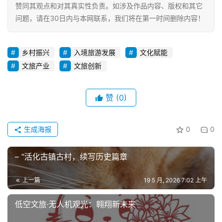
赞同其观点和对其真实性负责。如涉及作品内容、版权和其它
问题，请在30日内与本网联系，我们将在第一时间删除内容！
乡村振兴
入境旅游发展
文化赋能
文旅产业
文旅创新
赞
(0)
生成海报
0
0
– “活化古镇古村，续写历史篇章
上一篇
19 5 月, 2026 7:02 上午
低空文旅·无人机观光：翱翔新未来