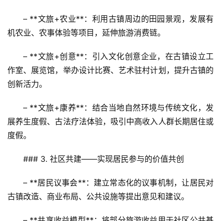
– **文旅+农业**：利用古镇周边的田园景观，发展有
机农业、农事体验等项目，延伸旅游消费链。  
– **文旅+创意**：引入文化创意企业，在古镇设立工
作室、展览馆，举办设计比赛、艺术驻村计划，提升古镇的
创新活力。  
– **文旅+康养**：结合当地自然环境与传统文化，发
首
展养生度假、古法疗法体验，吸引中高收入人群长期居住或
页
度假。
景
### 3. 社区共建——实现居民参与的价值共创  
区
二
– **居民议事会**：建立常态化的议事机制，让居民对
消
古镇改造、商业布局、公共设施等提出意见和建议。  
文
– **共享收益模型**：将部分旅游收益用于社区公共基