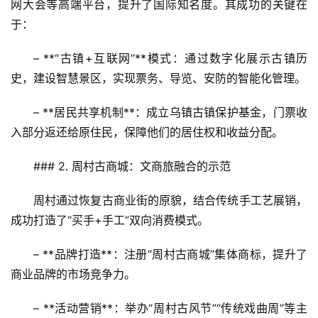
文
网大会等高端平台，提升了国际知名度。其成功的关键在
旅
于：  
问
– **“古镇+互联网”**模式：通过数字化展示古镇历
答
史，建设智慧景区，实现票务、导览、安防的智能化管理。  
社
区
– **居民共享机制**：成立乌镇古镇保护基金，门票收
入部分返还给原住民，保障他们的居住权和收益分配。  
### 2. 周村古商城：文商旅融合的示范  
周村通过恢复古商业街的原貌，结合传统手工艺展销，
成功打造了“买手+手工”双向消费模式。  
– **品牌打造**：注册“周村古商城”集体商标，提升了
商业品牌的市场竞争力。  
– **活动营销**：举办“周村古风节”“传统戏曲周”等主