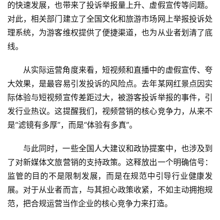
的快速发展，也带来了投诉举报量上升、虚假宣传等问题。
首
对此，相关部门建立了全国文化和旅游市场网上举报投诉处
页
理系统，为游客维权提供了便捷渠道，也为从业者划清了底
线。
景
区
从实际运营角度来看，短视频和直播中的虚假宣传、夸
二
大效果，是最容易引发投诉的风险点。去年某网红景点因实
消
际体验与短视频宣传差距过大，被游客投诉举报的事件，引
发行业热议。这提醒我们，视频营销的核心竞争力，从来不
文
旅
是“滤镜有多厚”，而是“体验有多真”。
融
合
与此同时，一些全国人大建议和政协提案中，也涉及到
了对新媒体文旅营销的支持政策。这释放出一个明确信号：
乡
监管的目的不是限制发展，而是在规范中引导行业健康发
村
展。对于从业者而言，与其担心政策收紧，不如主动拥抱规
振
范，把合规运营当作企业的核心竞争力来打造。
兴