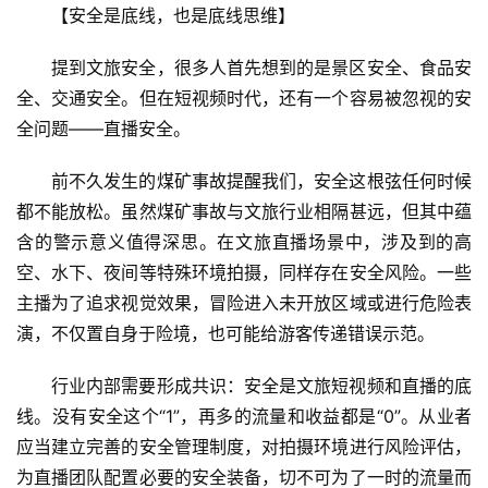
【安全是底线，也是底线思维】
登录
注册
智
慧
提到文旅安全，很多人首先想到的是景区安全、食品安
旅
全、交通安全。但在短视频时代，还有一个容易被忽视的安
游
全问题——直播安全。
A
前不久发生的煤矿事故提醒我们，安全这根弦任何时候
R
都不能放松。虽然煤矿事故与文旅行业相隔甚远，但其中蕴
+
含的警示意义值得深思。在文旅直播场景中，涉及到的高
文
空、水下、夜间等特殊环境拍摄，同样存在安全风险。一些
旅
主播为了追求视觉效果，冒险进入未开放区域或进行危险表
演，不仅置自身于险境，也可能给游客传递错误示范。
问
答
行业内部需要形成共识：安全是文旅短视频和直播的底
社
线。没有安全这个“1”，再多的流量和收益都是“0”。从业者
区
应当建立完善的安全管理制度，对拍摄环境进行风险评估，
为直播团队配置必要的安全装备，切不可为了一时的流量而